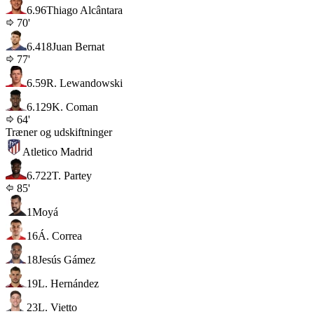
6.9
6
Thiago Alcântara
70'
6.4
18
Juan Bernat
77'
6.5
9
R. Lewandowski
6.1
29
K. Coman
64'
Træner og udskiftninger
Atletico Madrid
6.7
22
T. Partey
85'
1
Moyá
16
Á. Correa
18
Jesús Gámez
19
L. Hernández
23
L. Vietto