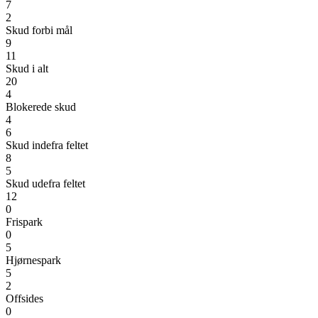
7
2
Skud forbi mål
9
11
Skud i alt
20
4
Blokerede skud
4
6
Skud indefra feltet
8
5
Skud udefra feltet
12
0
Frispark
0
5
Hjørnespark
5
2
Offsides
0