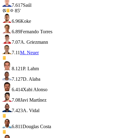
7.6
17
Saúl
85'
6.9
6
Koke
6.8
9
Fernando Torres
7.0
7
A. Griezmann
7.1
1
M. Neuer
8.1
21
P. Lahm
7.1
27
D. Alaba
6.4
14
Xabi Alonso
7.0
8
Javi Martínez
7.4
23
A. Vidal
6.8
11
Douglas Costa