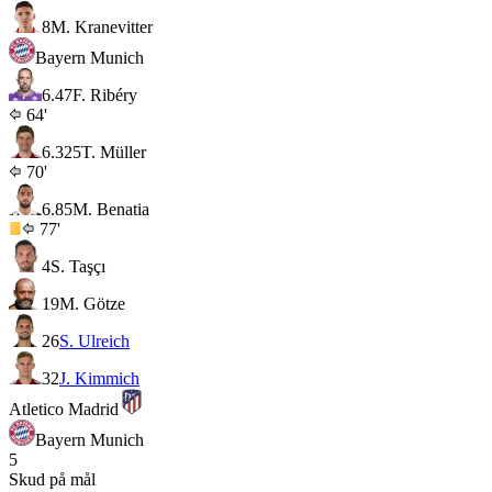
8
M. Kranevitter
Bayern Munich
6.4
7
F. Ribéry
64'
6.3
25
T. Müller
70'
6.8
5
M. Benatia
77'
4
S. Taşçı
19
M. Götze
26
S. Ulreich
32
J. Kimmich
Atletico Madrid
Bayern Munich
5
Skud på mål