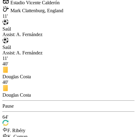
Estadio Vicente Calderón
Mark Clattenburg, England
11'
Saúl
Assist:
A. Fernández
Saúl
Assist:
A. Fernández
11'
40'
Douglas Costa
40'
Douglas Costa
Pause
64'
F. Ribéry
K. Coman