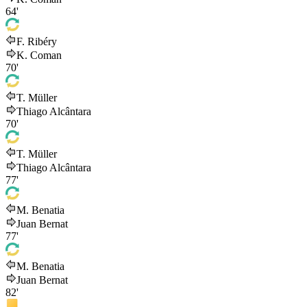
64'
F. Ribéry
K. Coman
70'
T. Müller
Thiago Alcântara
70'
T. Müller
Thiago Alcântara
77'
M. Benatia
Juan Bernat
77'
M. Benatia
Juan Bernat
82'