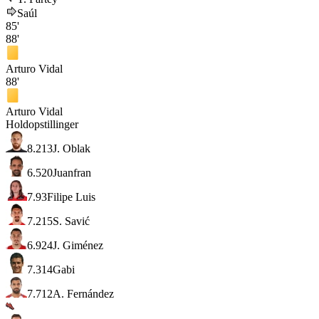
Saúl
85'
88'
Arturo Vidal
88'
Arturo Vidal
Holdopstillinger
8.2
13
J. Oblak
6.5
20
Juanfran
7.9
3
Filipe Luis
7.2
15
S. Savić
6.9
24
J. Giménez
7.3
14
Gabi
7.7
12
A. Fernández