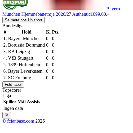
Bayern
München Hjemmebanetrøje 2026/27 Authentic
1099.00,-
Se mere hos Unisport
Bundesliga
#
Hold
K.
Pts.
1.
Bayern München
0
0
2.
Borussia Dortmund
0
0
3.
RB Leipzig
0
0
4.
VfB Stuttgart
0
0
5.
1899 Hoffenheim
0
0
6.
Bayer Leverkusen
0
0
7.
SC Freiburg
0
0
Fuld tabel
Topscorer
Liga
Spiller
Mål
Assists
Ingen data
© fcfanbase.com
2026