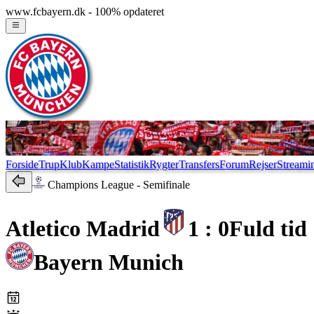
www.fcbayern.dk - 100% opdateret
Forside
Trup
Klub
Kampe
Statistik
Rygter
Transfers
Forum
Rejser
Streami
Champions League
- Semifinale
Atletico Madrid
1 : 0
Fuld tid
Bayern Munich