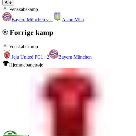
Alle
Venskabskamp
Bayern München
vs.
Aston Villa
Forrige kamp
Venskabskamp
Jeju United FC
1 : 2
Bayern München
Hjemmebanetrøje