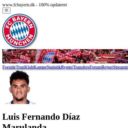
www.fcbayern.dk - 100% opdateret
Forside
Trup
Klub
Kampe
Statistik
Rygter
Transfers
Forum
Rejser
Streami
Luis Fernando Díaz
Marulanda