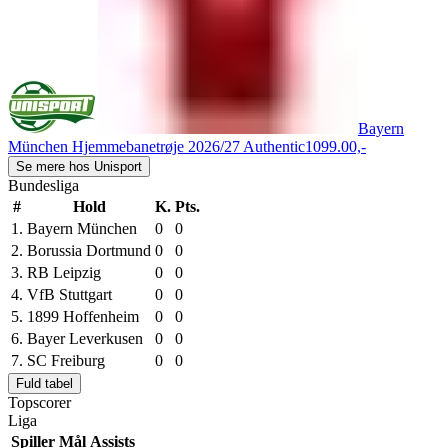
Bayern
München Hjemmebanetrøje 2026/27 Authentic
1099.00,-
Se mere hos Unisport
Bundesliga
#
Hold
K.
Pts.
1.
Bayern München
0
0
2.
Borussia Dortmund
0
0
3.
RB Leipzig
0
0
4.
VfB Stuttgart
0
0
5.
1899 Hoffenheim
0
0
6.
Bayer Leverkusen
0
0
7.
SC Freiburg
0
0
Fuld tabel
Topscorer
Liga
Spiller
Mål
Assists