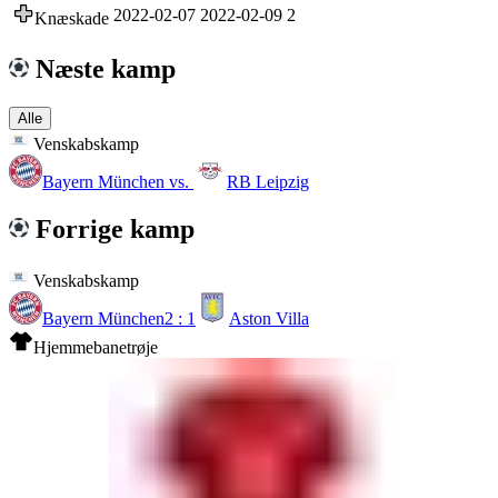
2022-02-07
2022-02-09
2
Knæskade
Næste kamp
Alle
Venskabskamp
Bayern München
vs.
RB Leipzig
Forrige kamp
Venskabskamp
Bayern München
2 : 1
Aston Villa
Hjemmebanetrøje