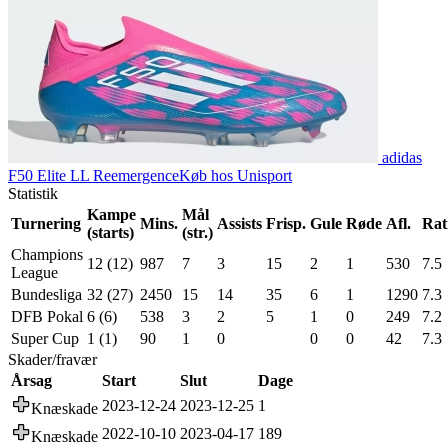
adidas
F50 Elite LL Reemergence
Køb hos Unisport
Statistik
Kampe
Mål
Turnering
Mins.
Assists
Frisp.
Gule
Røde
Afl.
Rat
(starts)
(str.)
Champions
12 (12)
987
7
3
15
2
1
530
7.5
League
Bundesliga
32 (27)
2450
15
14
35
6
1
1290
7.3
DFB Pokal
6 (6)
538
3
2
5
1
0
249
7.2
Super Cup
1 (1)
90
1
0
0
0
42
7.3
Skader/fravær
Årsag
Start
Slut
Dage
2023-12-24
2023-12-25
1
Knæskade
2022-10-10
2023-04-17
189
Knæskade