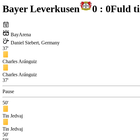
Bayer Leverkusen
0 : 0
Fuld t
BayArena
Daniel Siebert, Germany
37'
Charles Aránguiz
Charles Aránguiz
37'
Pause
50'
Tin Jedvaj
Tin Jedvaj
50'