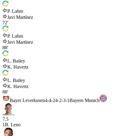
P. Lahm
Javi Martínez
72'
P. Lahm
Javi Martínez
88'
L. Bailey
K. Havertz
L. Bailey
K. Havertz
88'
Bayer Leverkusen
4-4-2
4-2-3-1
Bayern Munich
7.5
1
B. Leno