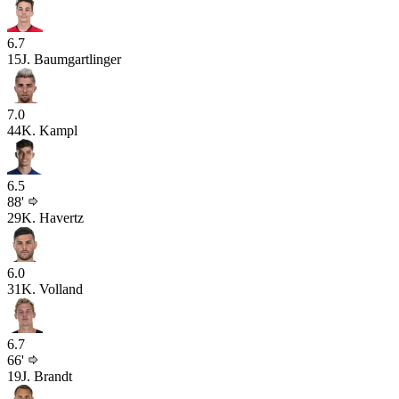
6.7
15
J. Baumgartlinger
7.0
44
K. Kampl
6.5
88'
29
K. Havertz
6.0
31
K. Volland
6.7
66'
19
J. Brandt