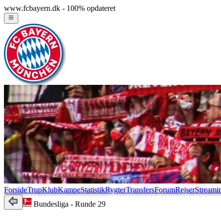
www.fcbayern.dk - 100% opdateret
Forside
Trup
Klub
Kampe
Statistik
Rygter
Transfers
Forum
Rejser
Streami
Bundesliga
- Runde 29