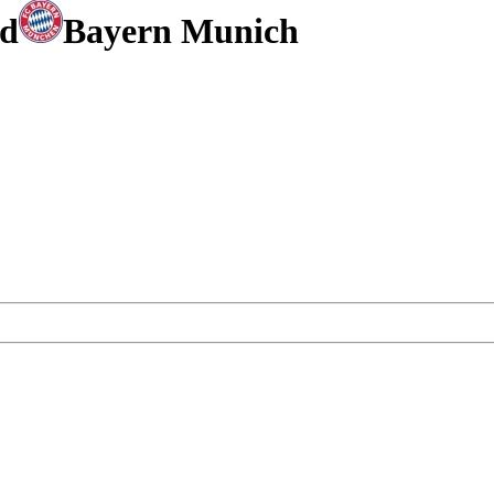
id
Bayern Munich