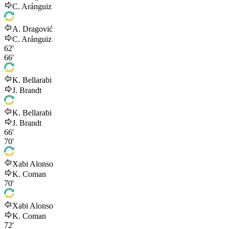
C. Aránguiz
A. Dragović
C. Aránguiz
62'
66'
K. Bellarabi
J. Brandt
K. Bellarabi
J. Brandt
66'
70'
Xabi Alonso
K. Coman
70'
Xabi Alonso
K. Coman
72'