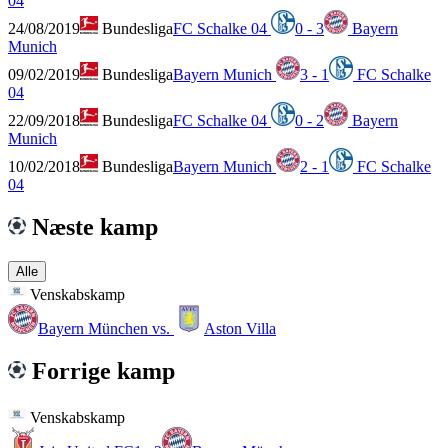
04
24/08/2019
Bundesliga
FC Schalke 04
0 - 3
Bayern
Munich
09/02/2019
Bundesliga
Bayern Munich
3 - 1
FC Schalke
04
22/09/2018
Bundesliga
FC Schalke 04
0 - 2
Bayern
Munich
10/02/2018
Bundesliga
Bayern Munich
2 - 1
FC Schalke
04
Næste kamp
Alle
Venskabskamp
Bayern München
vs.
Aston Villa
Forrige kamp
Venskabskamp