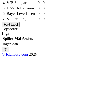
4.
VfB Stuttgart
0
0
5.
1899 Hoffenheim
0
0
6.
Bayer Leverkusen
0
0
7.
SC Freiburg
0
0
Fuld tabel
Topscorer
Liga
Spiller
Mål
Assists
Ingen data
© fcfanbase.com
2026