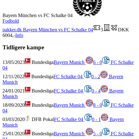
Bayern München vs FC Schalke 04
Fodbold
pakker.dk
Bayern München vs FC Schalke 04
3
DKK
6004,-
Info
Tidligere kampe
13/05/2023
Bundesliga
Bayern Munich
6 - 0
FC Schalke
04
12/11/2022
Bundesliga
FC Schalke 04
0 - 2
Bayern
Munich
24/01/2021
Bundesliga
FC Schalke 04
0 - 4
Bayern
Munich
18/09/2020
Bundesliga
Bayern Munich
8 - 0
FC Schalke
04
03/03/2020
DFB Pokal
FC Schalke 04
0 - 1
Bayern
Munich
25/01/2020
Bundesliga
Bayern Munich
5 - 0
FC Schalke