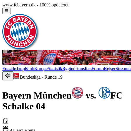
www.fcbayern.dk - 100% opdateret
Forside
Trup
Klub
Kampe
Statistik
Rygter
Transfers
Forum
Rejser
Streami
Bundesliga
- Runde 19
Bayern München
vs.
FC
Schalke 04
Allianz Arena