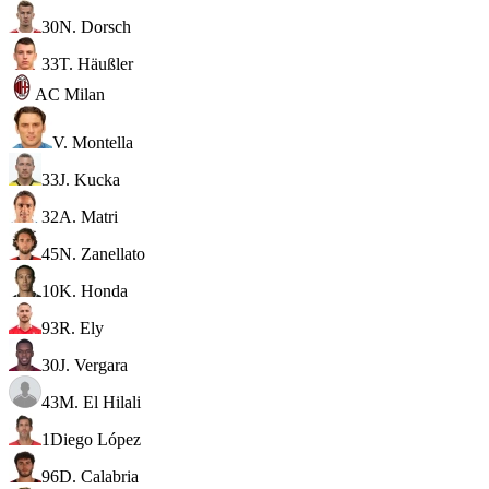
30
N. Dorsch
33
T. Häußler
AC Milan
V. Montella
33
J. Kucka
32
A. Matri
45
N. Zanellato
10
K. Honda
93
R. Ely
30
J. Vergara
43
M. El Hilali
1
Diego López
96
D. Calabria