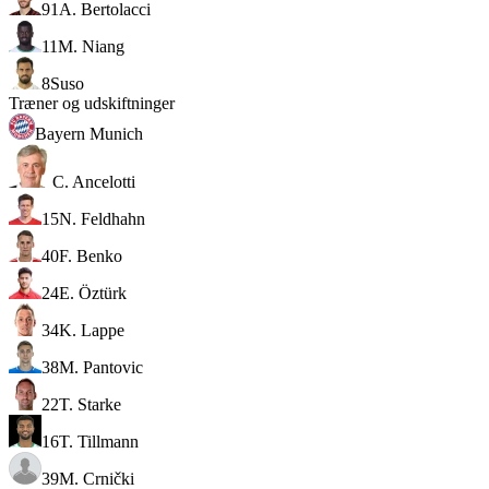
91
A. Bertolacci
11
M. Niang
8
Suso
Træner og udskiftninger
Bayern Munich
C. Ancelotti
15
N. Feldhahn
40
F. Benko
24
E. Öztürk
34
K. Lappe
38
M. Pantovic
22
T. Starke
16
T. Tillmann
39
M. Crnički