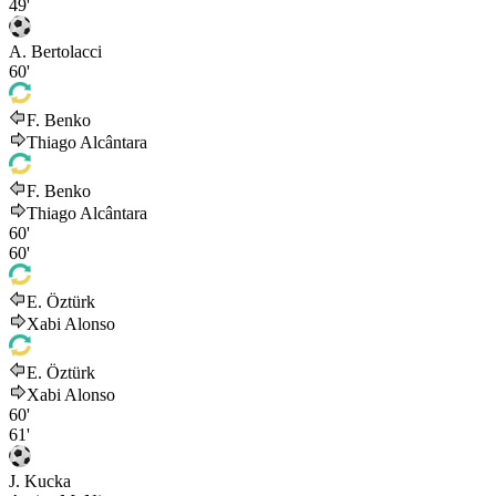
49'
A. Bertolacci
60'
F. Benko
Thiago Alcântara
F. Benko
Thiago Alcântara
60'
60'
E. Öztürk
Xabi Alonso
E. Öztürk
Xabi Alonso
60'
61'
J. Kucka