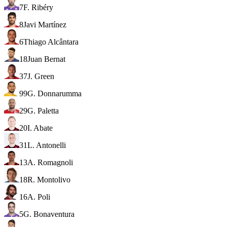
7
F. Ribéry
8
Javi Martínez
6
Thiago Alcântara
18
Juan Bernat
37
J. Green
99
G. Donnarumma
29
G. Paletta
20
I. Abate
31
L. Antonelli
13
A. Romagnoli
18
R. Montolivo
16
A. Poli
5
G. Bonaventura