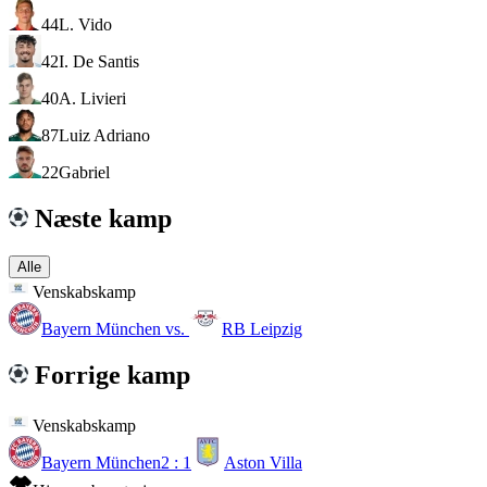
44
L. Vido
42
I. De Santis
40
A. Livieri
87
Luiz Adriano
22
Gabriel
Næste kamp
Alle
Venskabskamp
Bayern München
vs.
RB Leipzig
Forrige kamp
Venskabskamp
Bayern München
2 : 1
Aston Villa