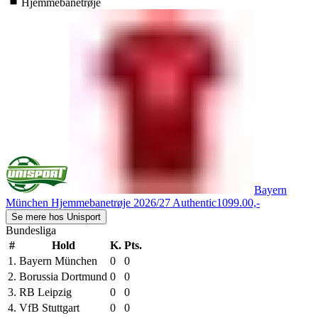
Hjemmebanetrøje
Bayern
München Hjemmebanetrøje 2026/27 Authentic
1099.00,-
Se mere hos Unisport
Bundesliga
#
Hold
K.
Pts.
1.
Bayern München
0
0
2.
Borussia Dortmund
0
0
3.
RB Leipzig
0
0
4.
VfB Stuttgart
0
0