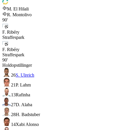
M. El Hilali
R. Montolivo
90'
F. Ribéry
Straffespark
F. Ribéry
Straffespark
90'
Holdopstillinger
26
S. Ulreich
21
P. Lahm
13
Rafinha
27
D. Alaba
28
H. Badstuber
14
Xabi Alonso