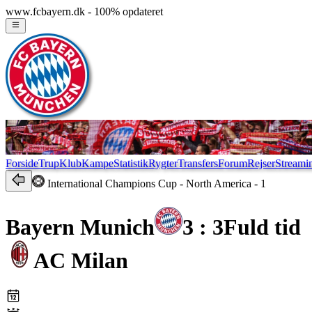
www.fcbayern.dk - 100% opdateret
Forside
Trup
Klub
Kampe
Statistik
Rygter
Transfers
Forum
Rejser
Streami
International Champions Cup
- North America - 1
Bayern Munich
3 : 3
Fuld tid
AC Milan