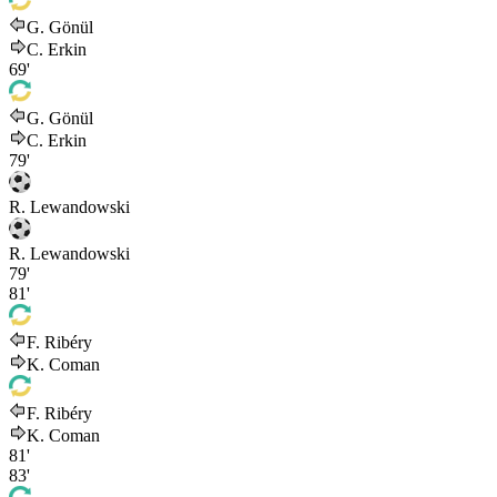
G. Gönül
C. Erkin
69'
G. Gönül
C. Erkin
79'
R. Lewandowski
R. Lewandowski
79'
81'
F. Ribéry
K. Coman
F. Ribéry
K. Coman
81'
83'