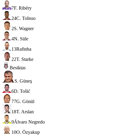
7
F. Ribéry
24
C. Tolisso
2
S. Wagner
4
N. Süle
13
Rafinha
22
T. Starke
Besiktas
S. Güneş
6
D. Tošić
77
G. Gönül
18
T. Arslan
9
Álvaro Negredo
10
O. Özyakup