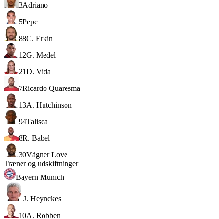
3
Adriano
5
Pepe
88
C. Erkin
12
G. Medel
21
D. Vida
7
Ricardo Quaresma
13
A. Hutchinson
94
Talisca
8
R. Babel
30
Vágner Love
Træner og udskiftninger
Bayern Munich
J. Heynckes
10
A. Robben