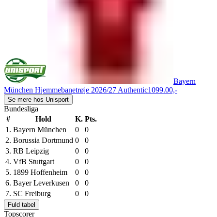
Bayern
München Hjemmebanetrøje 2026/27 Authentic
1099.00,-
Se mere hos Unisport
Bundesliga
#
Hold
K.
Pts.
1.
Bayern München
0
0
2.
Borussia Dortmund
0
0
3.
RB Leipzig
0
0
4.
VfB Stuttgart
0
0
5.
1899 Hoffenheim
0
0
6.
Bayer Leverkusen
0
0
7.
SC Freiburg
0
0
Fuld tabel
Topscorer