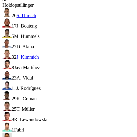
Holdopstillinger
26
S. Ulreich
17
J. Boateng
5
M. Hummels
27
D. Alaba
32
J. Kimmich
8
Javi Martínez
23
A. Vidal
11
J. Rodríguez
29
K. Coman
25
T. Müller
9
R. Lewandowski
1
Fabri