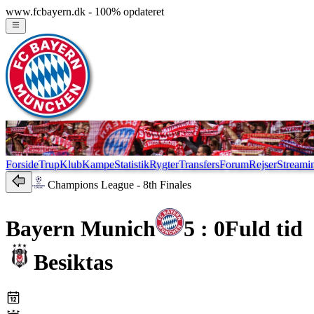
www.fcbayern.dk - 100% opdateret
Forside
Trup
Klub
Kampe
Statistik
Rygter
Transfers
Forum
Rejser
Streami
Champions League
- 8th Finales
Bayern Munich
5 : 0
Fuld tid
Besiktas