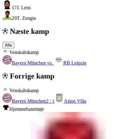
17
J. Lens
29
T. Zengin
Næste kamp
Alle
Venskabskamp
Bayern München
vs.
RB Leipzig
Forrige kamp
Venskabskamp
Bayern München
2 : 1
Aston Villa
Hjemmebanetrøje