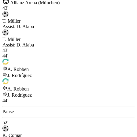
Allianz Arena (München)
43'
T. Müller
Assist:
D. Alaba
T. Müller
Assist:
D. Alaba
43'
44'
A. Robben
J. Rodríguez
A. Robben
J. Rodríguez
44'
Pause
52'
K. Coman