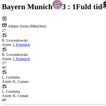
Bayern Munich
3 : 1
Fuld tid
Allianz Arena (München)
27'
R. Lewandowski
Assist:
J. Kimmich
R. Lewandowski
Assist:
J. Kimmich
27'
40'
L. Goretzka
Assist:
K. Coman
L. Goretzka
Assist:
K. Coman
40'