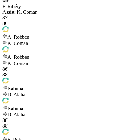
F. Ribéry
Assist:
K. Coman
83'
86'
A. Robben
K. Coman
A. Robben
K. Coman
86'
88'
Rafinha
D. Alaba
Rafinha
D. Alaba
88'
88'
E. Prib