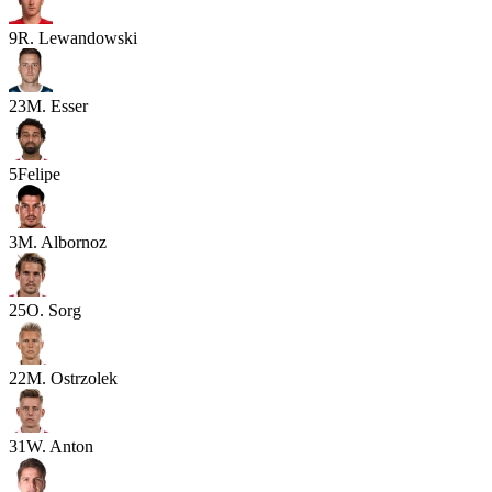
9
R. Lewandowski
23
M. Esser
5
Felipe
3
M. Albornoz
25
O. Sorg
22
M. Ostrzolek
31
W. Anton