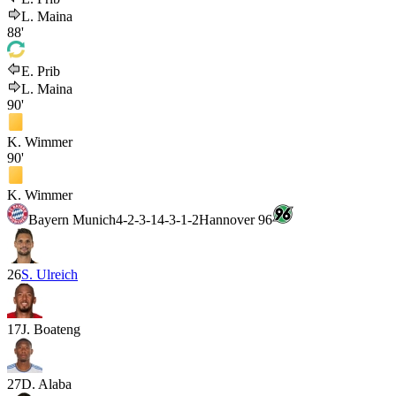
L. Maina
88'
E. Prib
L. Maina
90'
K. Wimmer
90'
K. Wimmer
Bayern Munich
4-2-3-1
4-3-1-2
Hannover 96
26
S. Ulreich
17
J. Boateng
27
D. Alaba