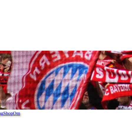
ng
Shop
Om