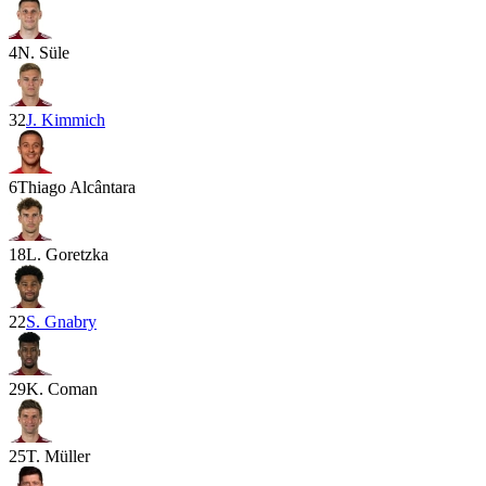
4
N. Süle
32
J. Kimmich
6
Thiago Alcântara
18
L. Goretzka
22
S. Gnabry
29
K. Coman
25
T. Müller