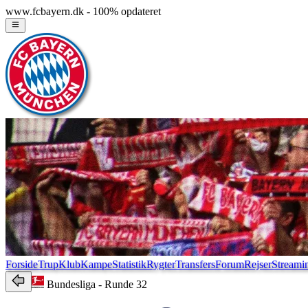
www.fcbayern.dk - 100% opdateret
Forside
Trup
Klub
Kampe
Statistik
Rygter
Transfers
Forum
Rejser
Streami
Bundesliga
- Runde 32