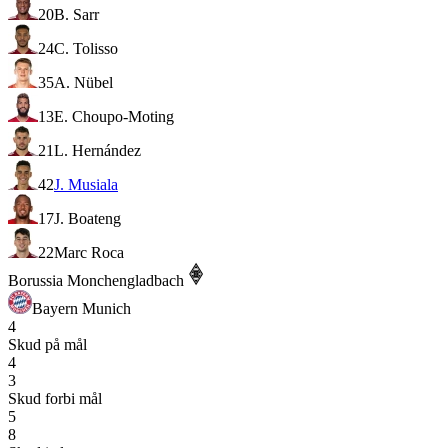
20
B. Sarr
24
C. Tolisso
35
A. Nübel
13
E. Choupo-Moting
21
L. Hernández
42
J. Musiala
17
J. Boateng
22
Marc Roca
Borussia Monchengladbach
Bayern Munich
4
Skud på mål
4
3
Skud forbi mål
5
8