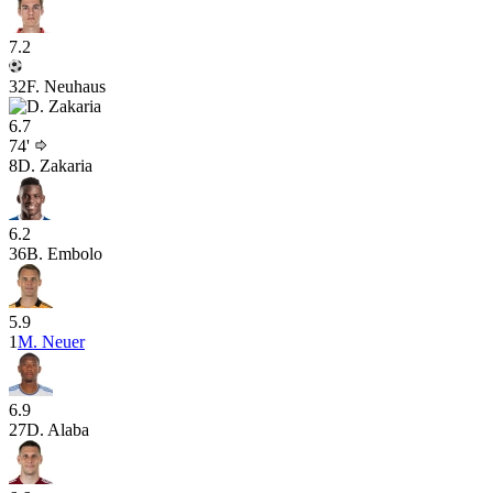
7.2
32
F. Neuhaus
6.7
74'
8
D. Zakaria
6.2
36
B. Embolo
5.9
1
M. Neuer
6.9
27
D. Alaba