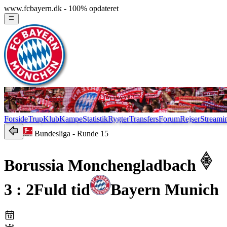
www.fcbayern.dk - 100% opdateret
Forside
Trup
Klub
Kampe
Statistik
Rygter
Transfers
Forum
Rejser
Streami
Bundesliga
- Runde 15
Borussia Monchengladbach
3 : 2
Fuld tid
Bayern Munich