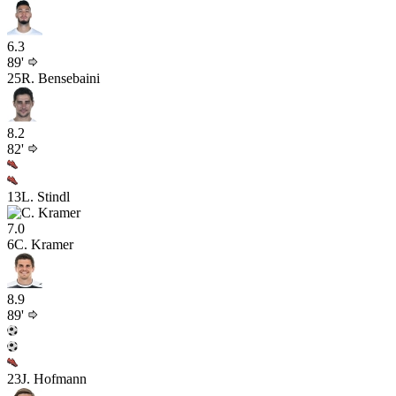
6.3
89'
25
R. Bensebaini
8.2
82'
13
L. Stindl
7.0
6
C. Kramer
8.9
89'
23
J. Hofmann