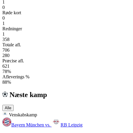
1
0
Røde kort
0
1
Redninger
1
358
Totale afl.
706
280
Præcise afl.
621
78%
Afleverings %
88%
Næste kamp
Alle
Venskabskamp
Bayern München
vs.
RB Leipzig