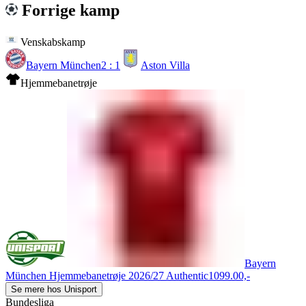
Forrige kamp
Venskabskamp
Bayern München
2 : 1
Aston Villa
Hjemmebanetrøje
Bayern
München Hjemmebanetrøje 2026/27 Authentic
1099.00,-
Se mere hos Unisport
Bundesliga