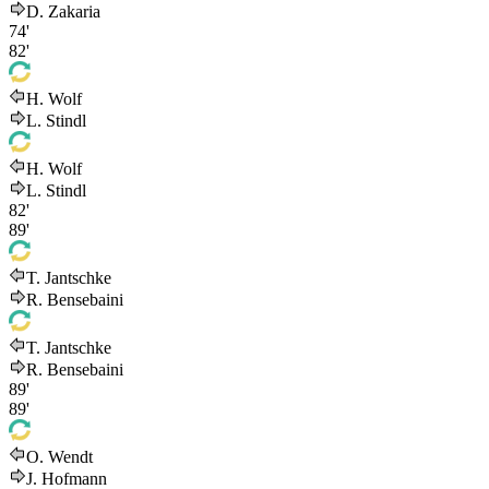
D. Zakaria
74'
82'
H. Wolf
L. Stindl
H. Wolf
L. Stindl
82'
89'
T. Jantschke
R. Bensebaini
T. Jantschke
R. Bensebaini
89'
89'
O. Wendt
J. Hofmann