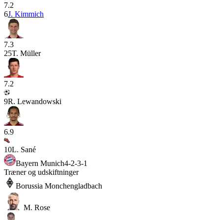
7.2
6
J. Kimmich
7.3
25
T. Müller
7.2
9
R. Lewandowski
6.9
10
L. Sané
Bayern Munich
4-2-3-1
Træner og udskiftninger
Borussia Monchengladbach
M. Rose