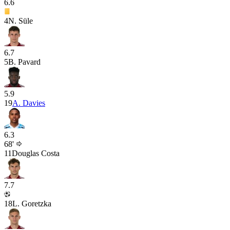
6.6
4
N. Süle
6.7
5
B. Pavard
5.9
19
A. Davies
6.3
68'
11
Douglas Costa
7.7
18
L. Goretzka