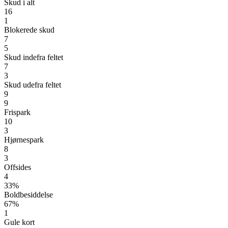
Skud i alt
16
1
Blokerede skud
7
5
Skud indefra feltet
7
3
Skud udefra feltet
9
9
Frispark
10
3
Hjørnespark
8
3
Offsides
4
33%
Boldbesiddelse
67%
1
Gule kort