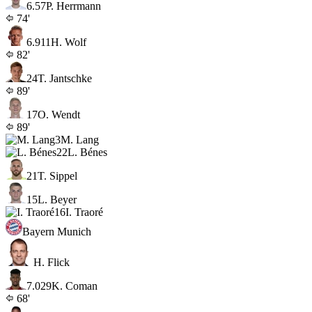
6.5
7
P. Herrmann
74'
6.9
11
H. Wolf
82'
24
T. Jantschke
89'
17
O. Wendt
89'
3
M. Lang
22
L. Bénes
21
T. Sippel
15
L. Beyer
16
I. Traoré
Bayern Munich
H. Flick
7.0
29
K. Coman
68'