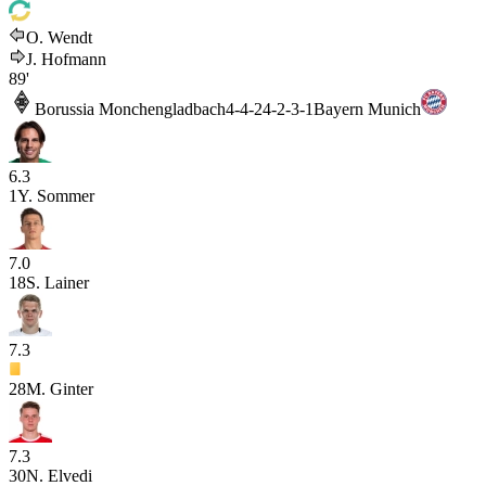
O. Wendt
J. Hofmann
89'
Borussia Monchengladbach
4-4-2
4-2-3-1
Bayern Munich
6.3
1
Y. Sommer
7.0
18
S. Lainer
7.3
28
M. Ginter
7.3
30
N. Elvedi