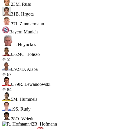
23
M. Russ
31
B. Hrgota
37
J. Zimmermann
Bayern Munich
J. Heynckes
6.6
24
C. Tolisso
55'
6.9
27
D. Alaba
67'
6.7
9
R. Lewandowski
84'
5
M. Hummels
19
S. Rudy
28
O. Wriedt
42
R. Hofmann