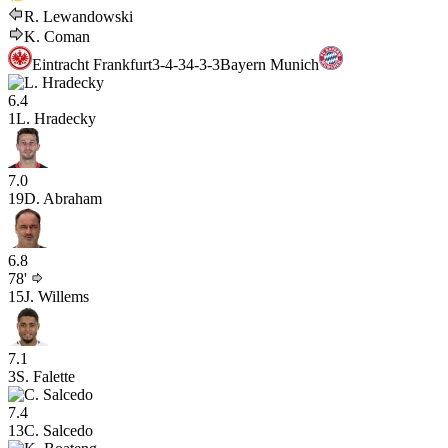
R. Lewandowski
K. Coman
Eintracht Frankfurt
3-4-3
4-3-3
Bayern Munich
6.4
1
L. Hradecky
7.0
19
D. Abraham
6.8
78'
15
J. Willems
7.1
3
S. Falette
7.4
13
C. Salcedo