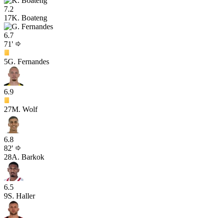
7.2
17
K. Boateng
6.7
71'
5
G. Fernandes
6.9
27
M. Wolf
6.8
82'
28
A. Barkok
6.5
9
S. Haller