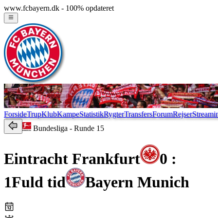
www.fcbayern.dk - 100% opdateret
Forside
Trup
Klub
Kampe
Statistik
Rygter
Transfers
Forum
Rejser
Streami
Bundesliga
- Runde 15
Eintracht Frankfurt
0 :
1
Fuld tid
Bayern Munich