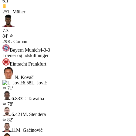
6.1
25
T. Müller
7.3
84'
29
K. Coman
Bayern Munich
4-3-3
Træner og udskiftninger
Eintracht Frankfurt
N. Kovač
6.5
8
L. Jović
71'
6.8
33
T. Tawatha
78'
6.4
21
M. Stendera
82'
11
M. Gaćinović