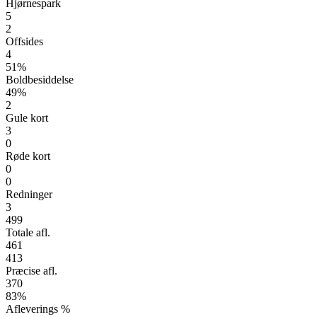
Hjørnespark
5
2
Offsides
4
51%
Boldbesiddelse
49%
2
Gule kort
3
0
Røde kort
0
0
Redninger
3
499
Totale afl.
461
413
Præcise afl.
370
83%
Afleverings %