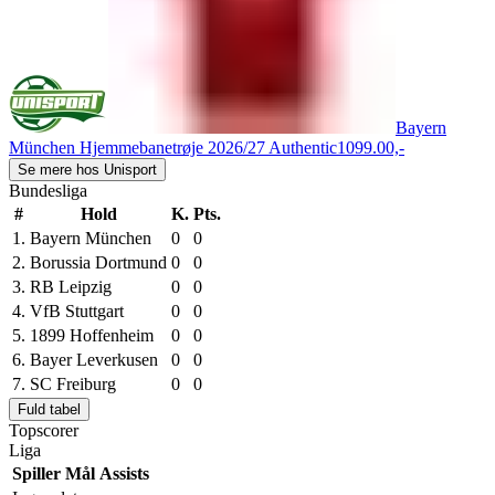
Bayern
München Hjemmebanetrøje 2026/27 Authentic
1099.00,-
Se mere hos Unisport
Bundesliga
#
Hold
K.
Pts.
1.
Bayern München
0
0
2.
Borussia Dortmund
0
0
3.
RB Leipzig
0
0
4.
VfB Stuttgart
0
0
5.
1899 Hoffenheim
0
0
6.
Bayer Leverkusen
0
0
7.
SC Freiburg
0
0
Fuld tabel
Topscorer
Liga
Spiller
Mål
Assists