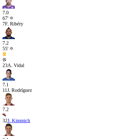
7.0
67'
7
F. Ribéry
7.2
55'
23
A. Vidal
7.1
11
J. Rodríguez
7.2
32
J. Kimmich