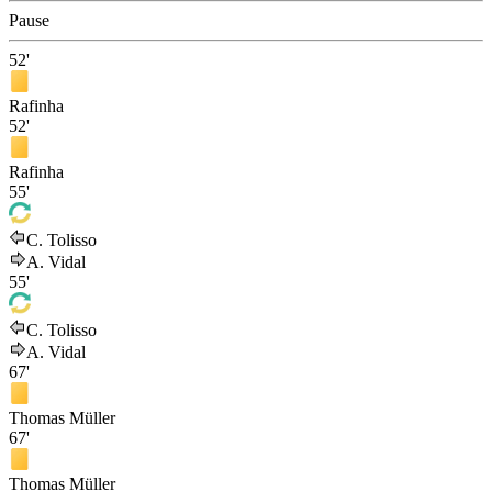
Pause
52'
Rafinha
52'
Rafinha
55'
C. Tolisso
A. Vidal
55'
C. Tolisso
A. Vidal
67'
Thomas Müller
67'
Thomas Müller