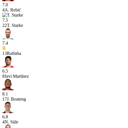
7.0
4
A. Rebić
7.5
22
T. Starke
7.4
13
Rafinha
6.5
8
Javi Martínez
8.1
17
J. Boateng
6.8
4
N. Süle