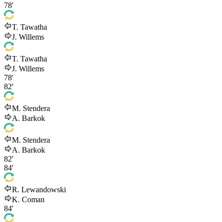
78'
T. Tawatha
J. Willems
T. Tawatha
J. Willems
78'
82'
M. Stendera
A. Barkok
M. Stendera
A. Barkok
82'
84'
R. Lewandowski
K. Coman
84'