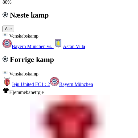
80%
Næste kamp
Alle
Venskabskamp
Bayern München
vs.
Aston Villa
Forrige kamp
Venskabskamp
Jeju United FC
1 : 2
Bayern München
Hjemmebanetrøje