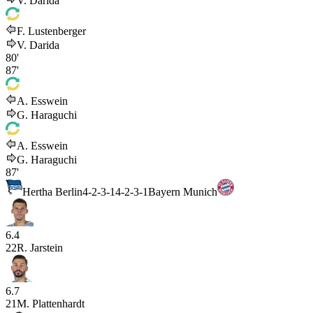
V. Darida
F. Lustenberger
V. Darida
80'
87'
A. Esswein
G. Haraguchi
A. Esswein
G. Haraguchi
87'
Hertha Berlin
4-2-3-1
4-2-3-1
Bayern Munich
6.4
22
R. Jarstein
6.7
21
M. Plattenhardt