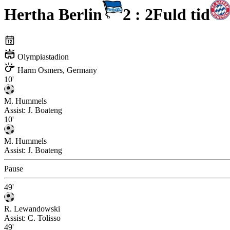
Hertha Berlin
2 : 2
Fuld tid
Olympiastadion
Harm Osmers, Germany
10'
M. Hummels
Assist:
J. Boateng
10'
M. Hummels
Assist:
J. Boateng
Pause
49'
R. Lewandowski
Assist:
C. Tolisso
49'