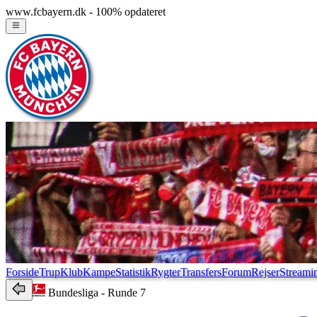
www.fcbayern.dk - 100% opdateret
Forside
Trup
Klub
Kampe
Statistik
Rygter
Transfers
Forum
Rejser
Streami
Bundesliga
- Runde 7