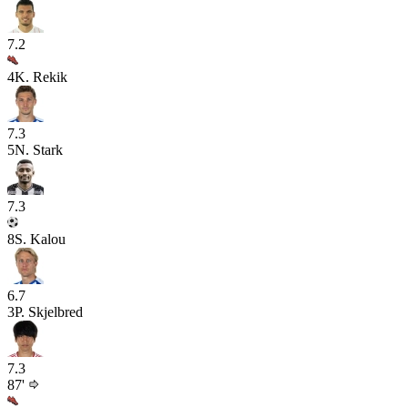
7.2
4
K. Rekik
7.3
5
N. Stark
7.3
8
S. Kalou
6.7
3
P. Skjelbred
7.3
87'