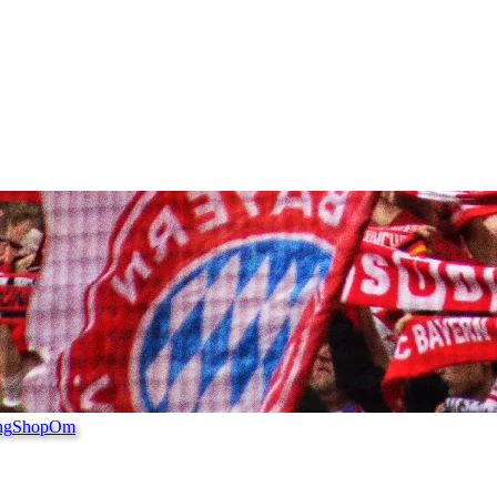
ng
Shop
Om