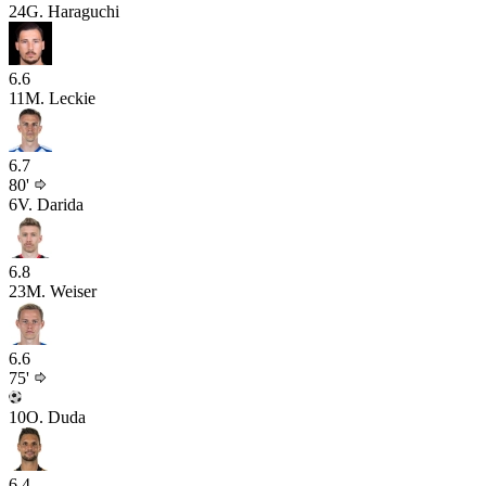
24
G. Haraguchi
6.6
11
M. Leckie
6.7
80'
6
V. Darida
6.8
23
M. Weiser
6.6
75'
10
O. Duda
6.4