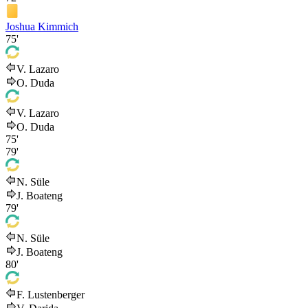
Joshua Kimmich
75'
V. Lazaro
O. Duda
V. Lazaro
O. Duda
75'
79'
N. Süle
J. Boateng
79'
N. Süle
J. Boateng
80'
F. Lustenberger