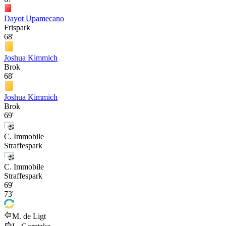
Dayot Upamecano
Frispark
68'
Joshua Kimmich
Brok
68'
Joshua Kimmich
Brok
69'
C. Immobile
Straffespark
C. Immobile
Straffespark
69'
73'
M. de Ligt