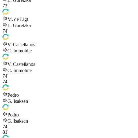
L. Goretzka
73'
M. de Ligt
L. Goretzka
74'
V. Castellanos
C. Immobile
V. Castellanos
C. Immobile
74'
74'
Pedro
G. Isaksen
Pedro
G. Isaksen
74'
81'