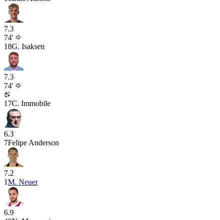
7.3
74'
18
G. Isaksen
7.3
74'
17
C. Immobile
6.3
7
Felipe Anderson
7.2
1
M. Neuer
6.9