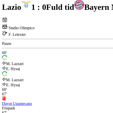
Lazio
1 : 0
Fuld tid
Bayern
Stadio Olimpico
F. Letexier
Pause
60'
M. Lazzari
E. Hysaj
M. Lazzari
E. Hysaj
60'
67'
Dayot Upamecano
Frispark
67'