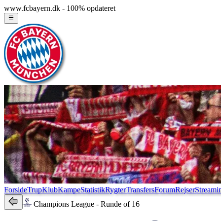
www.fcbayern.dk - 100% opdateret
Forside
Trup
Klub
Kampe
Statistik
Rygter
Transfers
Forum
Rejser
Streami
Champions League
- Runde of 16