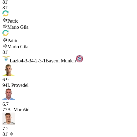
81'
81'
Patric
Mario Gila
Patric
Mario Gila
81'
Lazio
4-3-3
4-2-3-1
Bayern Munich
6.9
94
I. Provedel
6.7
77
A. Marušić
7.2
81'