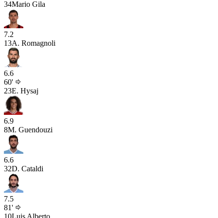
34
Mario Gila
7.2
13
A. Romagnoli
6.6
60'
23
E. Hysaj
6.9
8
M. Guendouzi
6.6
32
D. Cataldi
7.5
81'
10
Luis Alberto