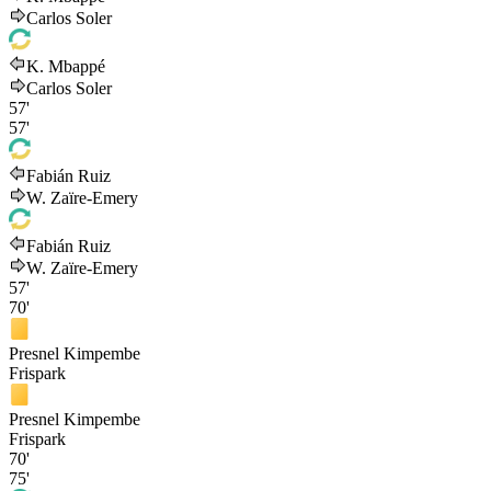
Carlos Soler
K. Mbappé
Carlos Soler
57'
57'
Fabián Ruiz
W. Zaïre-Emery
Fabián Ruiz
W. Zaïre-Emery
57'
70'
Presnel Kimpembe
Frispark
Presnel Kimpembe
Frispark
70'
75'