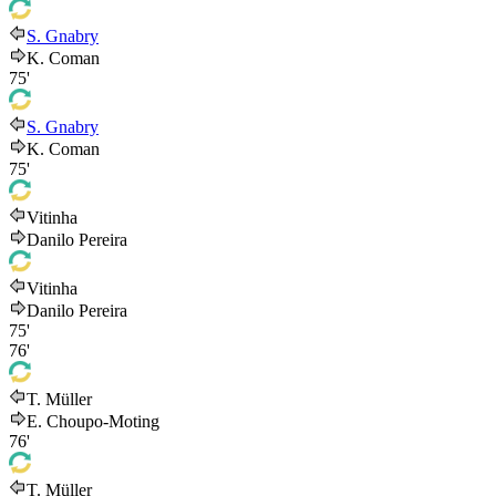
S. Gnabry
K. Coman
75'
S. Gnabry
K. Coman
75'
Vitinha
Danilo Pereira
Vitinha
Danilo Pereira
75'
76'
T. Müller
E. Choupo-Moting
76'
T. Müller