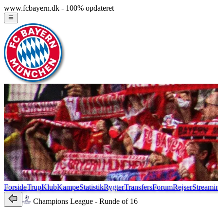
www.fcbayern.dk - 100% opdateret
Forside
Trup
Klub
Kampe
Statistik
Rygter
Transfers
Forum
Rejser
Streami
Champions League
- Runde of 16