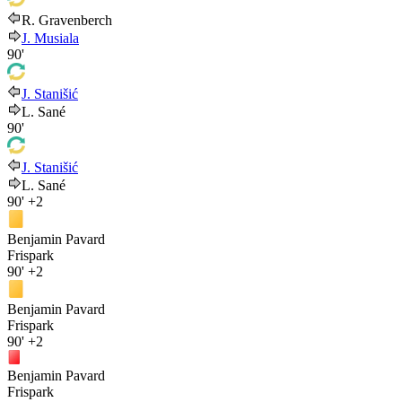
R. Gravenberch
J. Musiala
90'
J. Stanišić
L. Sané
90'
J. Stanišić
L. Sané
90'
+2
Benjamin Pavard
Frispark
90'
+2
Benjamin Pavard
Frispark
90'
+2
Benjamin Pavard
Frispark