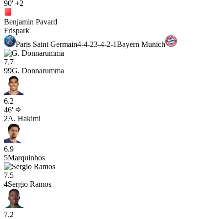
90'
+2
Benjamin Pavard
Frispark
Paris Saint Germain
4-4-2
3-4-2-1
Bayern Munich
7.7
99
G. Donnarumma
6.2
46'
2
A. Hakimi
6.9
5
Marquinhos
7.5
4
Sergio Ramos
7.2