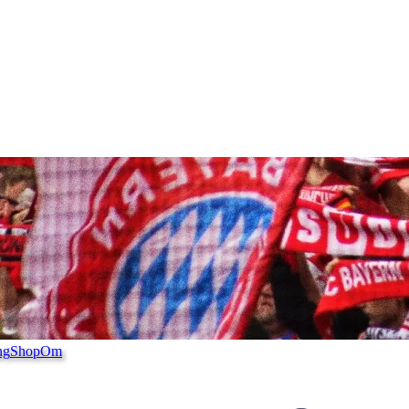
ng
Shop
Om