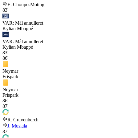
E. Choupo-Moting
83'
VAR: Mål annulleret
Kylian Mbappé
VAR: Mål annulleret
Kylian Mbappé
83'
86'
Neymar
Frispark
Neymar
Frispark
86'
87'
R. Gravenberch
J. Musiala
87'