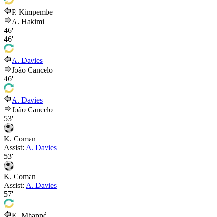
P. Kimpembe
A. Hakimi
46'
46'
A. Davies
João Cancelo
46'
A. Davies
João Cancelo
53'
K. Coman
Assist:
A. Davies
53'
K. Coman
Assist:
A. Davies
57'
K. Mbappé