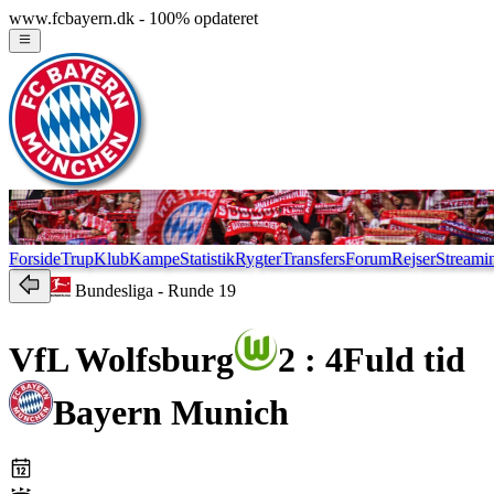
www.fcbayern.dk - 100% opdateret
Forside
Trup
Klub
Kampe
Statistik
Rygter
Transfers
Forum
Rejser
Streami
Bundesliga
- Runde 19
VfL Wolfsburg
2 : 4
Fuld tid
Bayern Munich