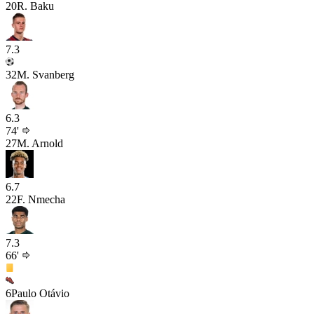
20
R. Baku
7.3
32
M. Svanberg
6.3
74'
27
M. Arnold
6.7
22
F. Nmecha
7.3
66'
6
Paulo Otávio