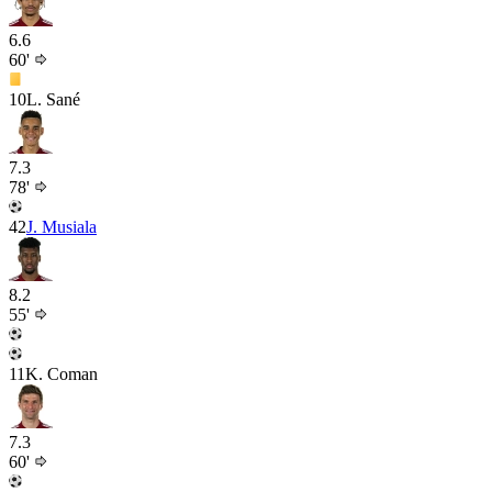
6.6
60'
10
L. Sané
7.3
78'
42
J. Musiala
8.2
55'
11
K. Coman
7.3
60'