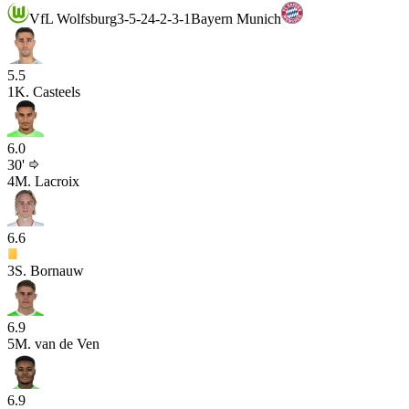
VfL Wolfsburg
3-5-2
4-2-3-1
Bayern Munich
5.5
1
K. Casteels
6.0
30'
4
M. Lacroix
6.6
3
S. Bornauw
6.9
5
M. van de Ven
6.9