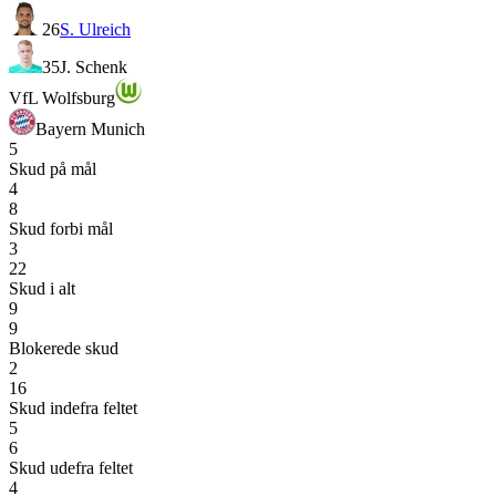
26
S. Ulreich
35
J. Schenk
VfL Wolfsburg
Bayern Munich
5
Skud på mål
4
8
Skud forbi mål
3
22
Skud i alt
9
9
Blokerede skud
2
16
Skud indefra feltet
5
6
Skud udefra feltet
4