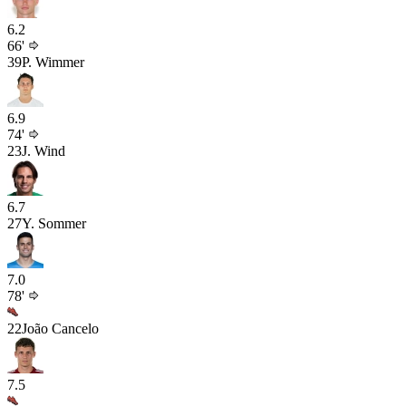
6.2
66'
39
P. Wimmer
6.9
74'
23
J. Wind
6.7
27
Y. Sommer
7.0
78'
22
João Cancelo
7.5