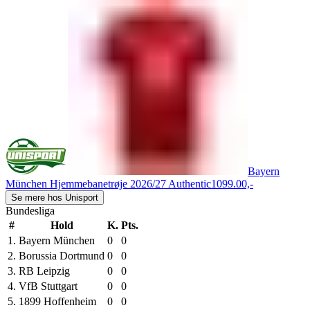
Bayern
München Hjemmebanetrøje 2026/27 Authentic
1099.00,-
Se mere hos Unisport
Bundesliga
#
Hold
K.
Pts.
1.
Bayern München
0
0
2.
Borussia Dortmund
0
0
3.
RB Leipzig
0
0
4.
VfB Stuttgart
0
0
5.
1899 Hoffenheim
0
0