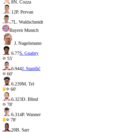
8
N. Cozza
12
P. Pervan
7
L. Waldschmidt
Bayern Munich
J. Nagelsmann
6.7
7
S. Gnabry
55'
6.9
44
J. Stanišić
60'
6.2
39
M. Tel
60'
6.3
23
D. Blind
78'
6.3
14
P. Wanner
78'
20
B. Sarr