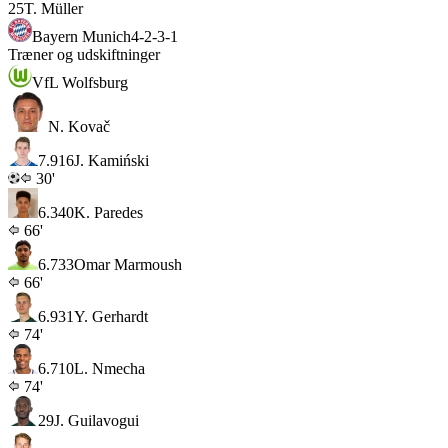
25
T. Müller
Bayern Munich
4-2-3-1
Træner og udskiftninger
VfL Wolfsburg
N. Kovač
7.9
16
J. Kamiński
30'
6.3
40
K. Paredes
66'
6.7
33
Omar Marmoush
66'
6.9
31
Y. Gerhardt
74'
6.7
10
L. Nmecha
74'
29
J. Guilavogui