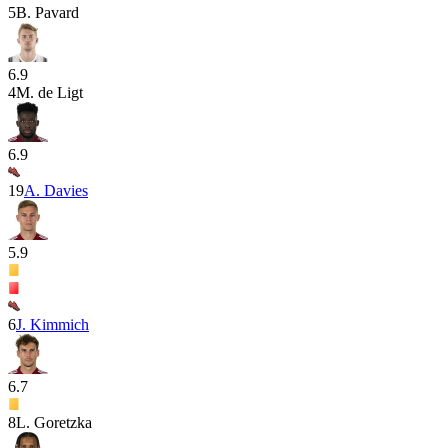
5
B. Pavard
6.9
4
M. de Ligt
6.9
19
A. Davies
5.9
6
J. Kimmich
6.7
8
L. Goretzka