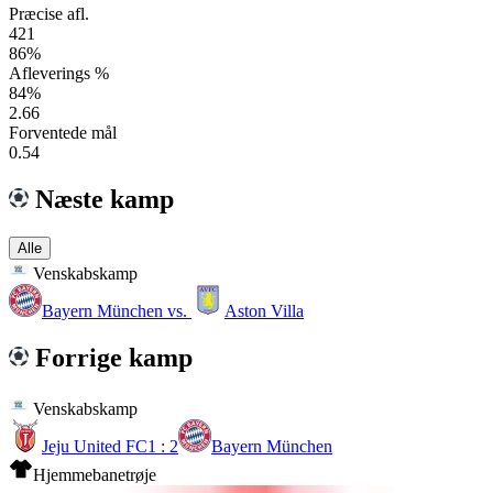
Præcise afl.
421
86%
Afleverings %
84%
2.66
Forventede mål
0.54
Næste kamp
Alle
Venskabskamp
Bayern München
vs.
Aston Villa
Forrige kamp
Venskabskamp
Jeju United FC
1 : 2
Bayern München
Hjemmebanetrøje