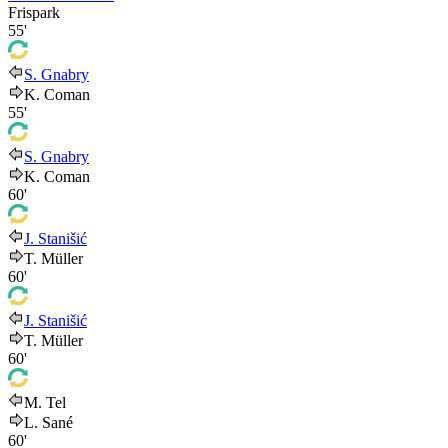
Frispark
55'
S. Gnabry
K. Coman
55'
S. Gnabry
K. Coman
60'
J. Stanišić
T. Müller
60'
J. Stanišić
T. Müller
60'
M. Tel
L. Sané
60'