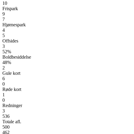
10
Frispark
9
7
Hjørnespark
4
5
Offsides
3
52%
Boldbesiddelse
48%
2
Gule kort
6
0
Røde kort
1
0
Redninger
3
536
Totale afl.
500
462