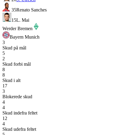
35
Renato Sanches
15
L. Mai
Werder Bremen
Bayern Munich
3
Skud på mål
5
2
Skud forbi mål
8
8
Skud i alt
17
3
Blokerede skud
4
4
Skud indefra feltet
12
4
Skud udefra feltet
5