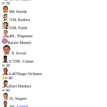
76'
9
M. Harnik
11
M. Rashica
32
M. Friedl
40
L. Plogmann
Bayern Munich
N. Kovač
6.7
29
K. Coman
38'
6.4
6
Thiago Alcântara
80'
8
Javi Martínez
90'
2
S. Wagner
26
S. Ulreich