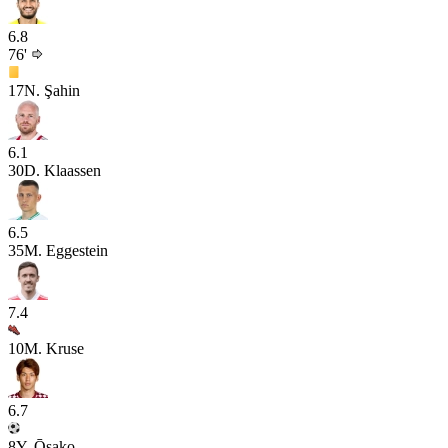
6.8
76'
17
N. Şahin
6.1
30
D. Klaassen
6.5
35
M. Eggestein
7.4
10
M. Kruse
6.7
8
Y. Ōsako