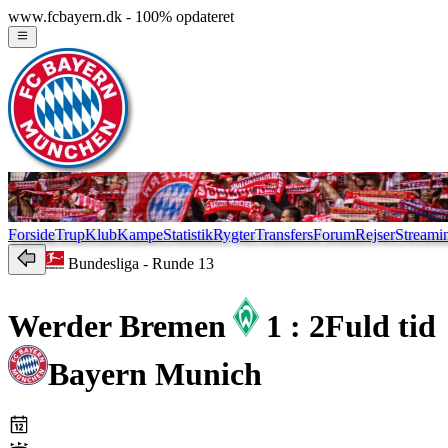
www.fcbayern.dk - 100% opdateret
Forside
Trup
Klub
Kampe
Statistik
Rygter
Transfers
Forum
Rejser
Streami
Bundesliga
- Runde 13
Werder Bremen
1 : 2
Fuld tid
Bayern Munich