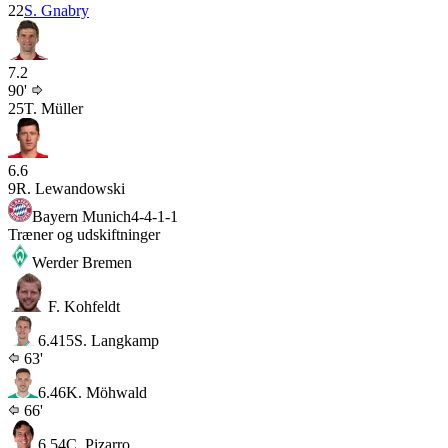
22
S. Gnabry
7.2
90'
25
T. Müller
6.6
9
R. Lewandowski
Bayern Munich
4-4-1-1
Træner og udskiftninger
Werder Bremen
F. Kohfeldt
6.4
15
S. Langkamp
63'
6.4
6
K. Möhwald
66'
6.5
4
C. Pizarro