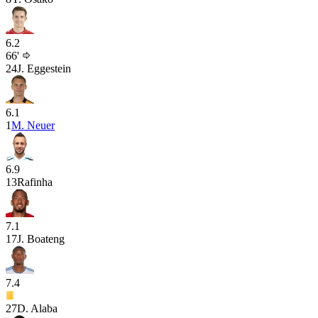
6.2
66'
24
J. Eggestein
6.1
1
M. Neuer
6.9
13
Rafinha
7.1
17
J. Boateng
7.4
27
D. Alaba