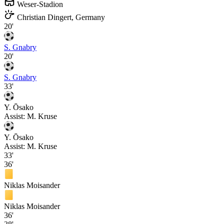
Weser-Stadion
Christian Dingert, Germany
20'
S. Gnabry
20'
S. Gnabry
33'
Y. Ōsako
Assist:
M. Kruse
Y. Ōsako
Assist:
M. Kruse
33'
36'
Niklas Moisander
Niklas Moisander
36'