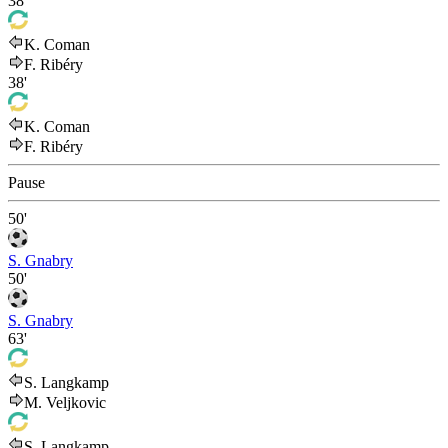
38'
K. Coman
F. Ribéry
38'
K. Coman
F. Ribéry
Pause
50'
S. Gnabry
50'
S. Gnabry
63'
S. Langkamp
M. Veljkovic
S. Langkamp