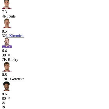
7.3
4
N. Süle
8.5
32
J. Kimmich
6.4
38'
7
F. Ribéry
6.8
18
L. Goretzka
8.6
80'