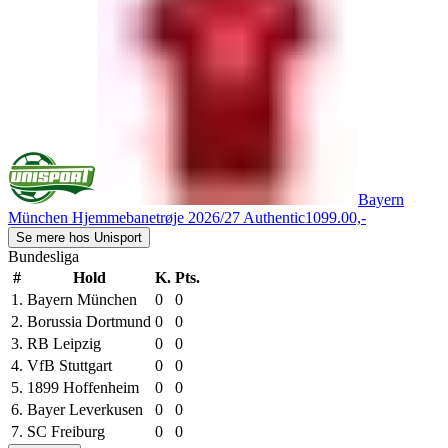
Bayern
München Hjemmebanetrøje 2026/27 Authentic
1099.00,-
Se mere hos Unisport
Bundesliga
#
Hold
K.
Pts.
1.
Bayern München
0
0
2.
Borussia Dortmund
0
0
3.
RB Leipzig
0
0
4.
VfB Stuttgart
0
0
5.
1899 Hoffenheim
0
0
6.
Bayer Leverkusen
0
0
7.
SC Freiburg
0
0