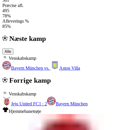
361
Præcise afl.
495
78%
Afleverings %
85%
Næste kamp
Alle
Venskabskamp
Bayern München
vs.
Aston Villa
Forrige kamp
Venskabskamp
Jeju United FC
1 : 2
Bayern München
Hjemmebanetrøje