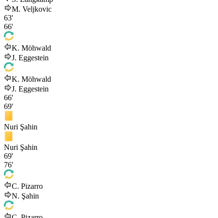
M. Veljkovic
63'
66'
K. Möhwald
J. Eggestein
K. Möhwald
J. Eggestein
66'
69'
Nuri Şahin
Nuri Şahin
69'
76'
C. Pizarro
N. Şahin
C. Pizarro