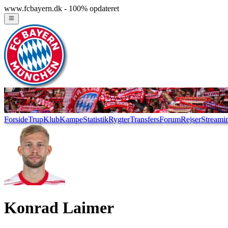
www.fcbayern.dk - 100% opdateret
Forside
Trup
Klub
Kampe
Statistik
Rygter
Transfers
Forum
Rejser
Streami
Konrad Laimer