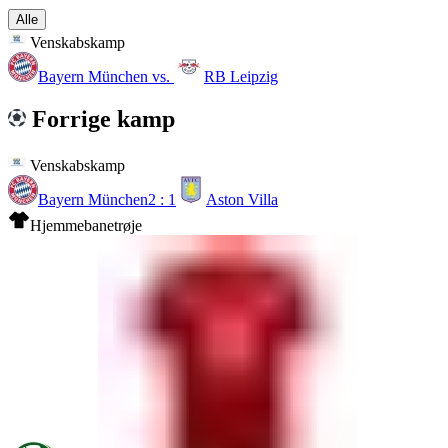
Alle
Venskabskamp
Bayern München
vs.
RB Leipzig
Forrige kamp
Venskabskamp
Bayern München
2 : 1
Aston Villa
Hjemmebanetrøje