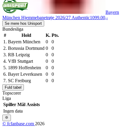
Bayern
München Hjemmebanetrøje 2026/27 Authentic
1099.00,-
Se mere hos Unisport
Bundesliga
#
Hold
K.
Pts.
1.
Bayern München
0
0
2.
Borussia Dortmund
0
0
3.
RB Leipzig
0
0
4.
VfB Stuttgart
0
0
5.
1899 Hoffenheim
0
0
6.
Bayer Leverkusen
0
0
7.
SC Freiburg
0
0
Fuld tabel
Topscorer
Liga
Spiller
Mål
Assists
Ingen data
© fcfanbase.com
2026