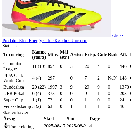
adidas
Predator Elite Energy Citrus
Køb hos Unisport
Statistik
Kampe
Mål
Turnering
Mins.
Assists
Frisp.
Gule
Røde
Afl.
(starts)
(str.)
Champions
11 (10)
854
0
3
20
4
0
446
League
FIFA Club
4 (4)
297
0
7
2
NaN
148
World Cup
Bundesliga
29 (22)
1997
3
9
29
9
0
1378
DFB Pokal
6 (4)
373
0
0
9
1
0
203
Super Cup
1 (1)
72
0
0
1
0
0
24
Venskabskamp
3 (2)
63
0
1
1
1
0
46
Skader/fravær
Årsag
Start
Slut
Dage
2025-08-17
2025-08-21
4
Forstrækning