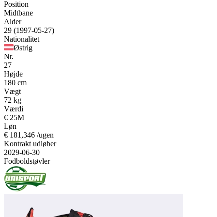
Position
Midtbane
Alder
29
(1997-05-27)
Nationalitet
Østrig
Nr.
27
Højde
180 cm
Vægt
72 kg
Værdi
€ 25M
Løn
€
181,346 /ugen
Kontrakt udløber
2029-06-30
Fodboldstøvler