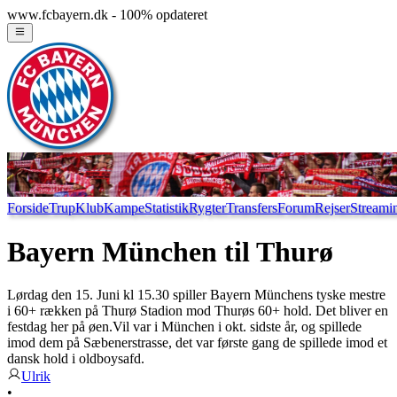
www.fcbayern.dk - 100% opdateret
Forside
Trup
Klub
Kampe
Statistik
Rygter
Transfers
Forum
Rejser
Streami
Bayern München til Thurø
Lørdag den 15. Juni kl 15.30 spiller Bayern Münchens tyske mestre
i 60+ rækken på Thurø Stadion mod Thurøs 60+ hold. Det bliver en
festdag her på øen.Vil var i München i okt. sidste år, og spillede
imod dem på Sæbenerstrasse, det var første gang de spillede imod et
dansk hold i oldboysafd.
Ulrik
•