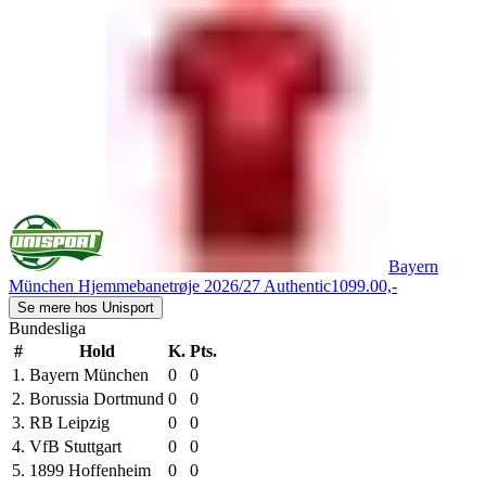
Bayern
München Hjemmebanetrøje 2026/27 Authentic
1099.00,-
Se mere hos Unisport
Bundesliga
#
Hold
K.
Pts.
1.
Bayern München
0
0
2.
Borussia Dortmund
0
0
3.
RB Leipzig
0
0
4.
VfB Stuttgart
0
0
5.
1899 Hoffenheim
0
0