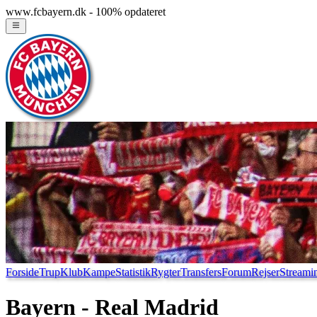
www.fcbayern.dk - 100% opdateret
Forside
Trup
Klub
Kampe
Statistik
Rygter
Transfers
Forum
Rejser
Streami
Bayern - Real Madrid