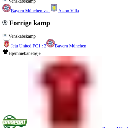
Venskabskamp
Bayern München
vs.
Aston Villa
Forrige kamp
Venskabskamp
Jeju United FC
1 : 2
Bayern München
Hjemmebanetrøje