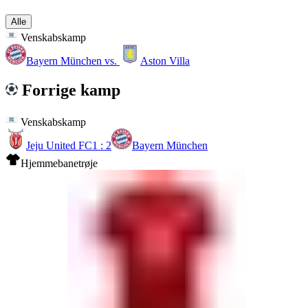
Alle
Venskabskamp
Bayern München
vs.
Aston Villa
Forrige kamp
Venskabskamp
Jeju United FC
1 : 2
Bayern München
Hjemmebanetrøje