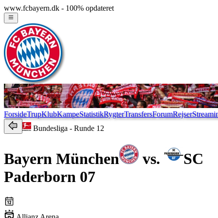
www.fcbayern.dk - 100% opdateret
Forside
Trup
Klub
Kampe
Statistik
Rygter
Transfers
Forum
Rejser
Streami
Bundesliga
- Runde 12
Bayern München
vs.
SC
Paderborn 07
Allianz Arena