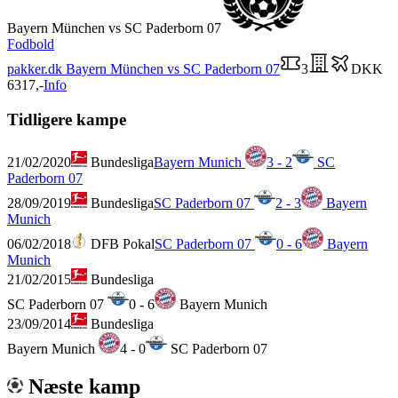
Bayern München vs SC Paderborn 07
Fodbold
pakker.dk
Bayern München vs SC Paderborn 07
3
DKK
6317,-
Info
Tidligere kampe
21/02/2020
Bundesliga
Bayern Munich
3 - 2
SC
Paderborn 07
28/09/2019
Bundesliga
SC Paderborn 07
2 - 3
Bayern
Munich
06/02/2018
DFB Pokal
SC Paderborn 07
0 - 6
Bayern
Munich
21/02/2015
Bundesliga
SC Paderborn 07
0 - 6
Bayern Munich
23/09/2014
Bundesliga
Bayern Munich
4 - 0
SC Paderborn 07
Næste kamp