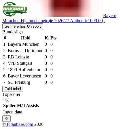
Bayern
München Hjemmebanetrøje 2026/27 Authentic
1099.00,-
Se mere hos Unisport
Bundesliga
#
Hold
K.
Pts.
1.
Bayern München
0
0
2.
Borussia Dortmund
0
0
3.
RB Leipzig
0
0
4.
VfB Stuttgart
0
0
5.
1899 Hoffenheim
0
0
6.
Bayer Leverkusen
0
0
7.
SC Freiburg
0
0
Fuld tabel
Topscorer
Liga
Spiller
Mål
Assists
Ingen data
© fcfanbase.com
2026