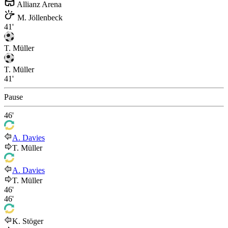
Allianz Arena
M. Jöllenbeck
41'
T. Müller
T. Müller
41'
Pause
46'
A. Davies
T. Müller
A. Davies
T. Müller
46'
46'
K. Stöger