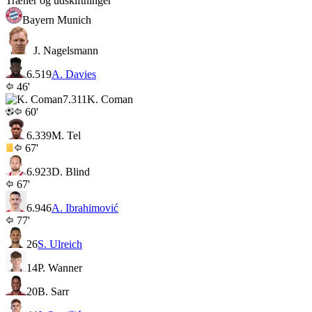
Træner og udskiftninger
Bayern Munich
J. Nagelsmann
6.5
19
A. Davies
46'
7.3
11
K. Coman
60'
6.3
39
M. Tel
67'
6.9
23
D. Blind
67'
6.9
46
A. Ibrahimović
77'
26
S. Ulreich
14
P. Wanner
20
B. Sarr