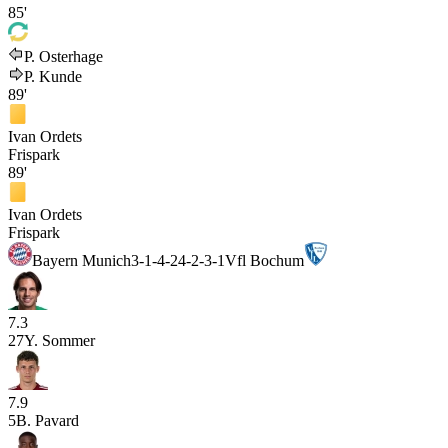
85'
P. Osterhage
P. Kunde
89'
Ivan Ordets
Frispark
89'
Ivan Ordets
Frispark
Bayern Munich
3-1-4-2
4-2-3-1
Vfl Bochum
7.3
27
Y. Sommer
7.9
5
B. Pavard