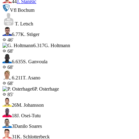
44
J. Stanišić
Vfl Bochum
T. Letsch
6.7
7
K. Stöger
46'
6.3
17
G. Holtmann
68'
6.6
35
S. Ganvoula
68'
6.2
11
T. Asano
68'
6
P. Osterhage
85'
26
M. Johansson
18
J. Osei-Tutu
3
Danilo Soares
31
K. Schlotterbeck