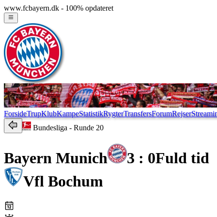
www.fcbayern.dk - 100% opdateret
Forside
Trup
Klub
Kampe
Statistik
Rygter
Transfers
Forum
Rejser
Streami
Bundesliga
- Runde 20
Bayern Munich
3 : 0
Fuld tid
Vfl Bochum