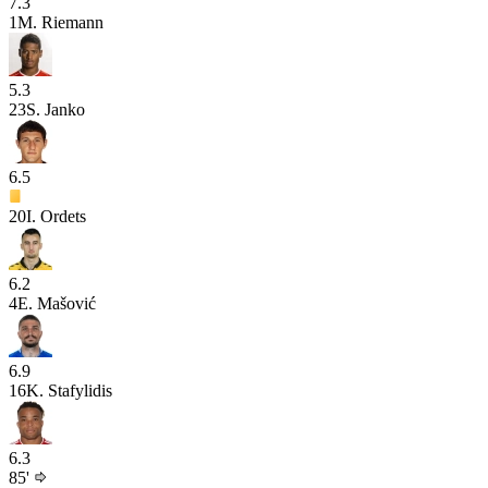
7.3
1
M. Riemann
5.3
23
S. Janko
6.5
20
I. Ordets
6.2
4
E. Mašović
6.9
16
K. Stafylidis
6.3
85'