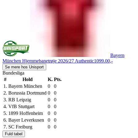
Bayern
München Hjemmebanetrøje 2026/27 Authentic
1099.00,-
Se mere hos Unisport
Bundesliga
#
Hold
K.
Pts.
1.
Bayern München
0
0
2.
Borussia Dortmund
0
0
3.
RB Leipzig
0
0
4.
VfB Stuttgart
0
0
5.
1899 Hoffenheim
0
0
6.
Bayer Leverkusen
0
0
7.
SC Freiburg
0
0
Fuld tabel