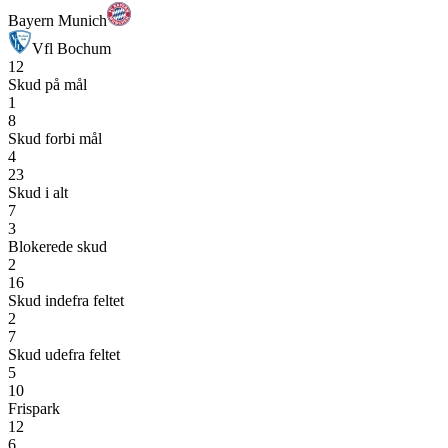
Bayern Munich
Vfl Bochum
12
Skud på mål
1
8
Skud forbi mål
4
23
Skud i alt
7
3
Blokerede skud
2
16
Skud indefra feltet
2
7
Skud udefra feltet
5
10
Frispark
12
6