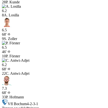
28
P. Kunde
6.2
8
A. Losilla
6.5
68'
9
S. Zoller
6.5
46'
10
P. Förster
6.2
68'
22
C. Antwi-Adjei
7.3
68'
33
P. Hofmann
Vfl Bochum
4-2-3-1