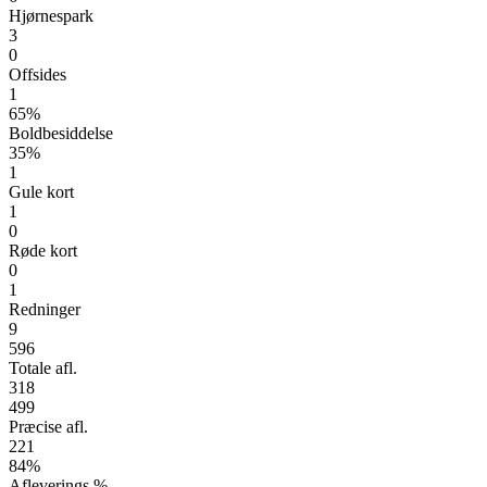
Hjørnespark
3
0
Offsides
1
65%
Boldbesiddelse
35%
1
Gule kort
1
0
Røde kort
0
1
Redninger
9
596
Totale afl.
318
499
Præcise afl.
221
84%
Afleverings %