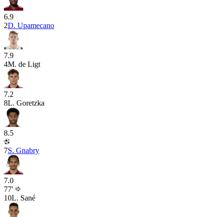
6.9
2
D. Upamecano
7.9
4
M. de Ligt
7.2
8
L. Goretzka
8.5
7
S. Gnabry
7.0
77'
10
L. Sané