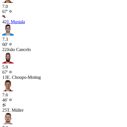
7.0
67'
42
J. Musiala
7.3
60'
22
João Cancelo
5.9
67'
13
E. Choupo-Moting
7.6
46'
25
T. Müller