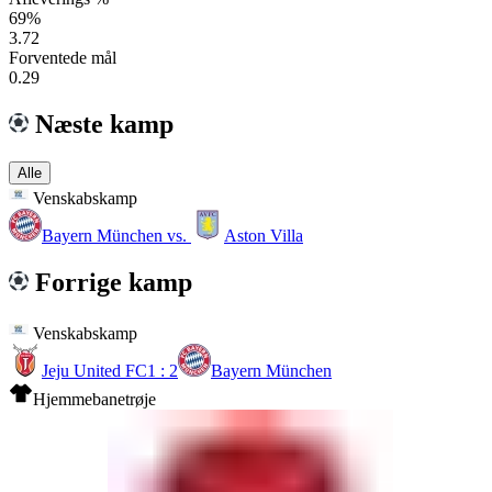
69%
3.72
Forventede mål
0.29
Næste kamp
Alle
Venskabskamp
Bayern München
vs.
Aston Villa
Forrige kamp
Venskabskamp
Jeju United FC
1 : 2
Bayern München
Hjemmebanetrøje