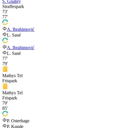
S. Gnabry
Straffespark
73'
77'
A. Ibrahimović
L. Sané
A. Ibrahimović
L. Sané
77'
79'
Mathys Tel
Frispark
Mathys Tel
Frispark
79'
85'
P. Osterhage
P. Kunde