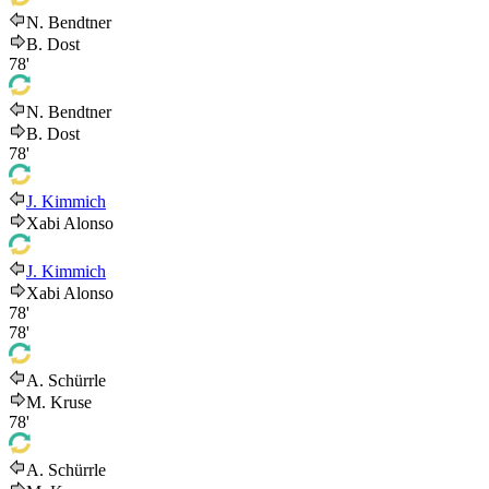
N. Bendtner
B. Dost
78'
N. Bendtner
B. Dost
78'
J. Kimmich
Xabi Alonso
J. Kimmich
Xabi Alonso
78'
78'
A. Schürrle
M. Kruse
78'
A. Schürrle