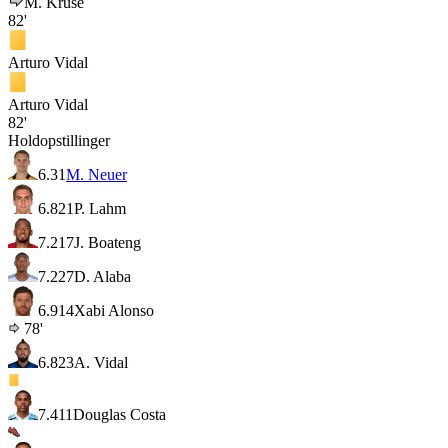
M. Kruse
82'
Arturo Vidal
Arturo Vidal
82'
Holdopstillinger
6.3
1
M. Neuer
6.8
21
P. Lahm
7.2
17
J. Boateng
7.2
27
D. Alaba
6.9
14
Xabi Alonso
78'
6.8
23
A. Vidal
7.4
11
Douglas Costa