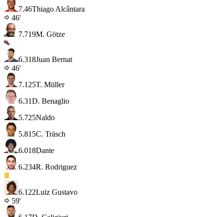
7.4
6
Thiago Alcântara
46'
7.7
19
M. Götze
6.3
18
Juan Bernat
46'
7.1
25
T. Müller
6.3
1
D. Benaglio
5.7
25
Naldo
5.8
15
C. Träsch
6.0
18
Dante
6.2
34
R. Rodriguez
6.1
22
Luiz Gustavo
59'