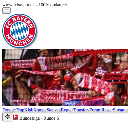
www.fcbayern.dk - 100% opdateret
Forside
Trup
Klub
Kampe
Statistik
Rygter
Transfers
Forum
Rejser
Streami
Bundesliga
- Runde 6