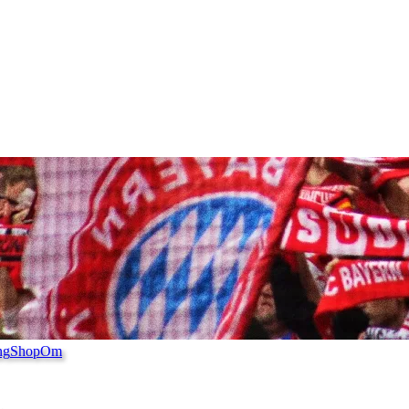
ng
Shop
Om