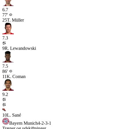
6.7
77'
25
T. Müller
7.3
9
R. Lewandowski
7.5
86'
11
K. Coman
9.2
10
L. Sané
Bayern Munich
4-2-3-1
Træner og udskiftninger