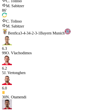
C. Tolisso
M. Sabitzer
86'
C. Tolisso
M. Sabitzer
Benfica
3-4-3
4-2-3-1
Bayern Munich
6.3
99
O. Vlachodimos
6.2
5
J. Vertonghen
6.0
30
N. Otamendi