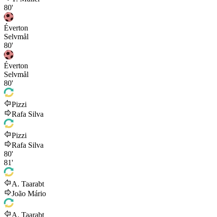
80'
Éverton
Selvmål
80'
Éverton
Selvmål
80'
Pizzi
Rafa Silva
Pizzi
Rafa Silva
80'
81'
A. Taarabt
João Mário
A. Taarabt