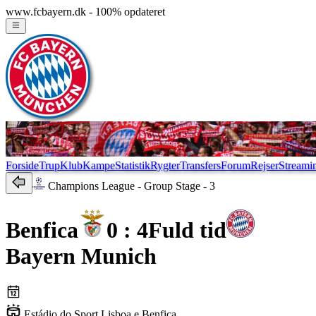
www.fcbayern.dk - 100% opdateret
Forside
Trup
Klub
Kampe
Statistik
Rygter
Transfers
Forum
Rejser
Streami
Champions League
- Group Stage - 3
Benfica
0 : 4
Fuld tid
Bayern Munich
Estádio do Sport Lisboa e Benfica