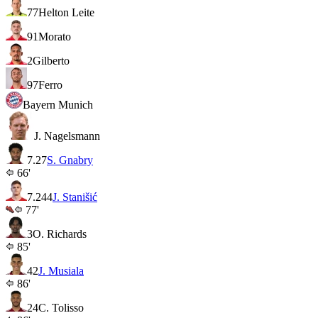
77
Helton Leite
91
Morato
2
Gilberto
97
Ferro
Bayern Munich
J. Nagelsmann
7.2
7
S. Gnabry
66'
7.2
44
J. Stanišić
77'
3
O. Richards
85'
42
J. Musiala
86'
24
C. Tolisso