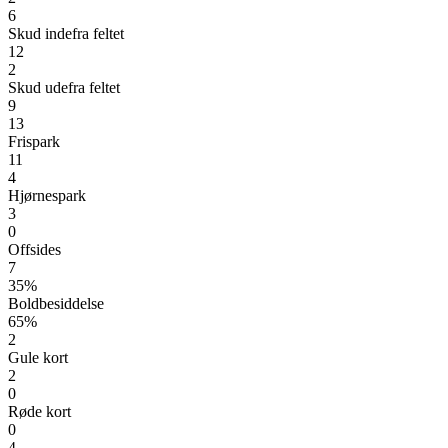
6
Skud indefra feltet
12
2
Skud udefra feltet
9
13
Frispark
11
4
Hjørnespark
3
0
Offsides
7
35%
Boldbesiddelse
65%
2
Gule kort
2
0
Røde kort
0
4