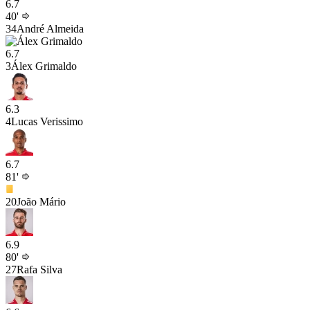
6.7
40'
34
André Almeida
6.7
3
Álex Grimaldo
6.3
4
Lucas Verissimo
6.7
81'
20
João Mário
6.9
80'
27
Rafa Silva