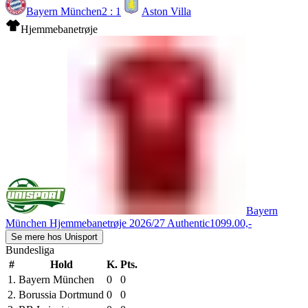
Bayern München
2 : 1
Aston Villa
Hjemmebanetrøje
Bayern
München Hjemmebanetrøje 2026/27 Authentic
1099.00,-
Se mere hos Unisport
Bundesliga
#
Hold
K.
Pts.
1.
Bayern München
0
0
2.
Borussia Dortmund
0
0