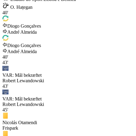
O. Hațegan
40'
Diogo Gonçalves
André Almeida
Diogo Gonçalves
André Almeida
40'
43'
VAR: Mål bekræftet
Robert Lewandowski
43'
VAR: Mål bekræftet
Robert Lewandowski
45'
Nicolás Otamendi
Frispark