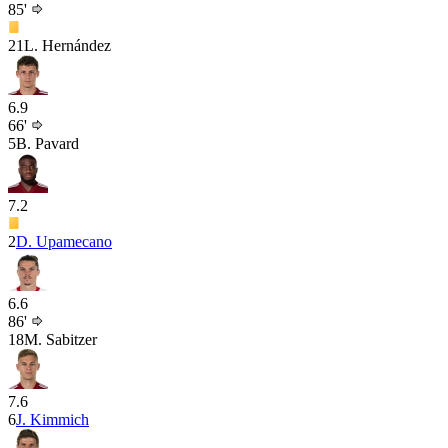
85'
21
L. Hernández
6.9
66'
5
B. Pavard
7.2
2
D. Upamecano
6.6
86'
18
M. Sabitzer
7.6
6
J. Kimmich