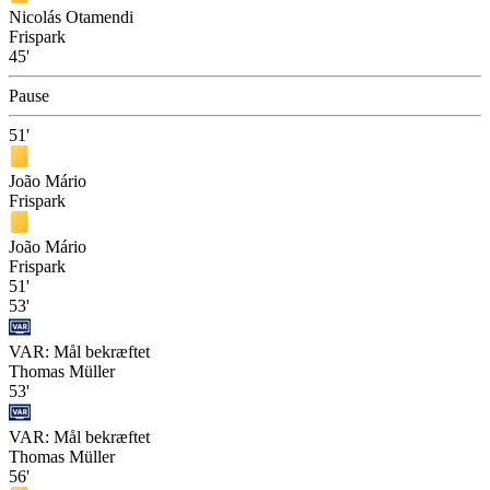
Nicolás Otamendi
Frispark
45'
Pause
51'
João Mário
Frispark
João Mário
Frispark
51'
53'
VAR: Mål bekræftet
Thomas Müller
53'
VAR: Mål bekræftet
Thomas Müller
56'