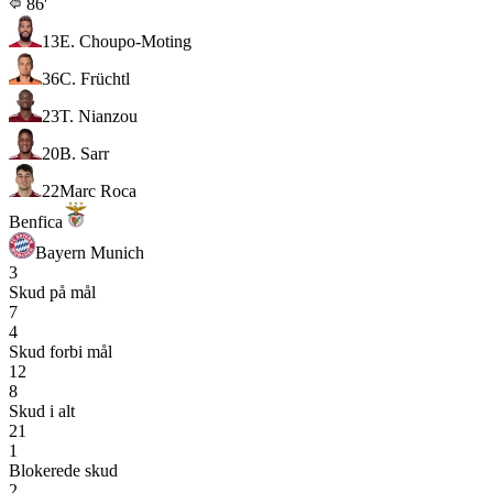
86'
13
E. Choupo-Moting
36
C. Früchtl
23
T. Nianzou
20
B. Sarr
22
Marc Roca
Benfica
Bayern Munich
3
Skud på mål
7
4
Skud forbi mål
12
8
Skud i alt
21
1
Blokerede skud
2