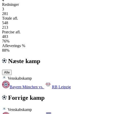
Redninger
3
281
Totale afl.
548
213
Præcise afl.
483
76%
Afleverings %
88%
Næste kamp
Alle
Venskabskamp
Bayern München
vs.
RB Leipzig
Forrige kamp
Venskabskamp