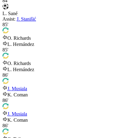
84'
L. Sané
Assist:
J. Stanišić
85'
O. Richards
L. Hernández
85'
O. Richards
L. Hernández
86'
J. Musiala
K. Coman
86'
J. Musiala
K. Coman
86'