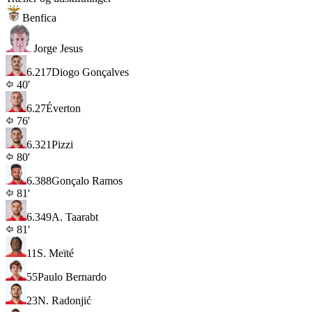
Benfica
Jorge Jesus
6.2
17
Diogo Gonçalves
40'
6.2
7
Éverton
76'
6.3
21
Pizzi
80'
6.3
88
Gonçalo Ramos
81'
6.3
49
A. Taarabt
81'
11
S. Meïté
55
Paulo Bernardo
23
N. Radonjić