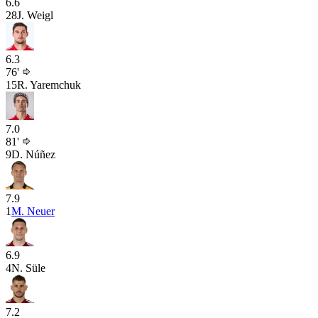
6.6
28
J. Weigl
6.3
76'
15
R. Yaremchuk
7.0
81'
9
D. Núñez
7.9
1
M. Neuer
6.9
4
N. Süle
7.2