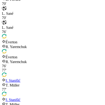
70'
L. Sané
70'
L. Sané
76'
Éverton
R. Yaremchuk
Éverton
R. Yaremchuk
76'
77'
J. Stanišić
T. Müller
77'
J. Stanišić
T. Müller