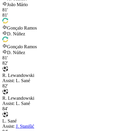
João Mário
81'
81'
Gonçalo Ramos
D. Núñez
Gonçalo Ramos
D. Núñez
81'
82'
R. Lewandowski
Assist:
L. Sané
82'
R. Lewandowski
Assist:
L. Sané
84'
L. Sané
Assist:
J. Stanišić