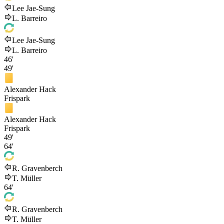
Lee Jae-Sung
L. Barreiro
Lee Jae-Sung
L. Barreiro
46'
49'
Alexander Hack
Frispark
Alexander Hack
Frispark
49'
64'
R. Gravenberch
T. Müller
64'
R. Gravenberch
T. Müller