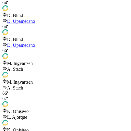
64'
D. Blind
D. Upamecano
64'
D. Blind
D. Upamecano
66'
M. Ingvartsen
A. Stach
M. Ingvartsen
A. Stach
66'
67'
K. Onisiwo
L. Ajorque
K. Onisiwo