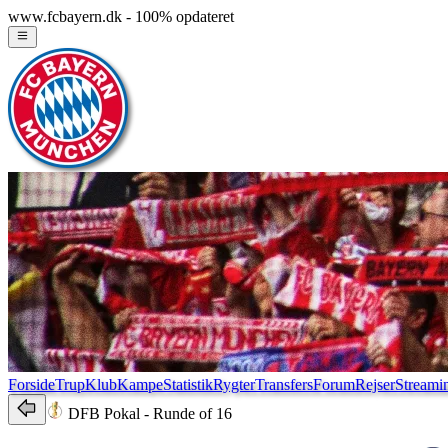
www.fcbayern.dk - 100% opdateret
Forside
Trup
Klub
Kampe
Statistik
Rygter
Transfers
Forum
Rejser
Streami
DFB Pokal
- Runde of 16