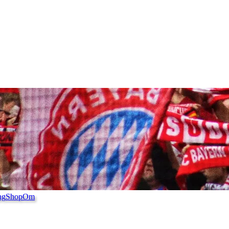
ng
Shop
Om