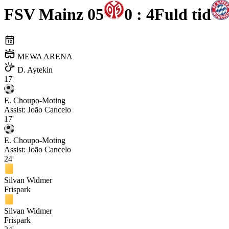
FSV Mainz 05
0 : 4
Fuld tid
MEWA ARENA
D. Aytekin
17'
E. Choupo-Moting
Assist:
João Cancelo
17'
E. Choupo-Moting
Assist:
João Cancelo
24'
Silvan Widmer
Frispark
Silvan Widmer
Frispark