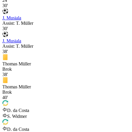
24'
30'
J. Musiala
Assist:
T. Müller
30'
J. Musiala
Assist:
T. Müller
38'
Thomas Müller
Brok
38'
Thomas Müller
Brok
40'
D. da Costa
S. Widmer
D. da Costa