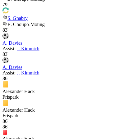
79'
S. Gnabry
E. Choupo-Moting
83'
A. Davies
Assist:
J. Kimmich
83'
A. Davies
Assist:
J. Kimmich
86'
Alexander Hack
Frispark
Alexander Hack
Frispark
86'
86'
Alexander Hack