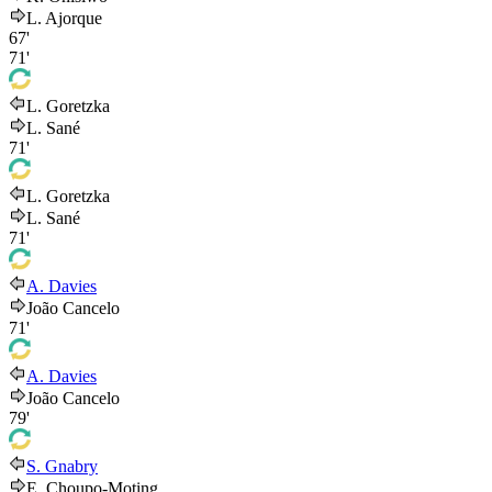
L. Ajorque
67'
71'
L. Goretzka
L. Sané
71'
L. Goretzka
L. Sané
71'
A. Davies
João Cancelo
71'
A. Davies
João Cancelo
79'
S. Gnabry
E. Choupo-Moting