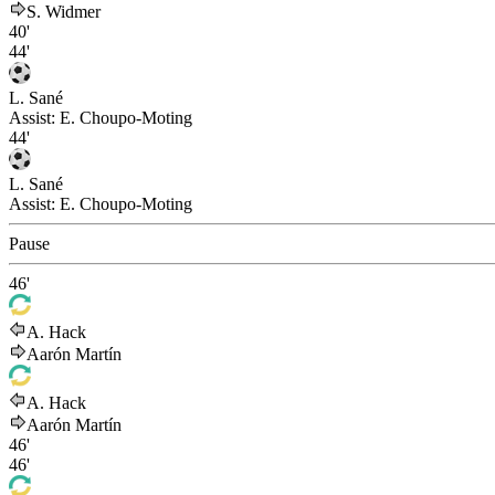
S. Widmer
40'
44'
L. Sané
Assist:
E. Choupo-Moting
44'
L. Sané
Assist:
E. Choupo-Moting
Pause
46'
A. Hack
Aarón Martín
A. Hack
Aarón Martín
46'
46'