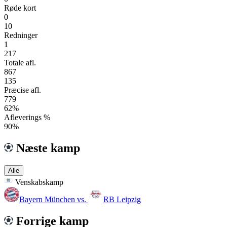
Røde kort
0
10
Redninger
1
217
Totale afl.
867
135
Præcise afl.
779
62%
Afleverings %
90%
Næste kamp
Alle
Venskabskamp
Bayern München
vs.
RB Leipzig
Forrige kamp