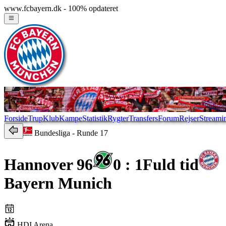
www.fcbayern.dk - 100% opdateret
Forside
Trup
Klub
Kampe
Statistik
Rygter
Transfers
Forum
Rejser
Streami
Bundesliga
- Runde 17
Hannover 96
0 : 1
Fuld tid
Bayern Munich
HDI Arena