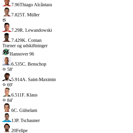
7.9
6
Thiago Alcântara
7.8
25
T. Müller
7.2
9
R. Lewandowski
7.4
29
K. Coman
Træner og udskiftninger
Hannover 96
6.5
35
C. Benschop
58'
5.9
14
A. Saint-Maximin
69'
6.5
11
F. Klaus
84'
6
C. Gülselam
13
P. Tschauner
20
Felipe