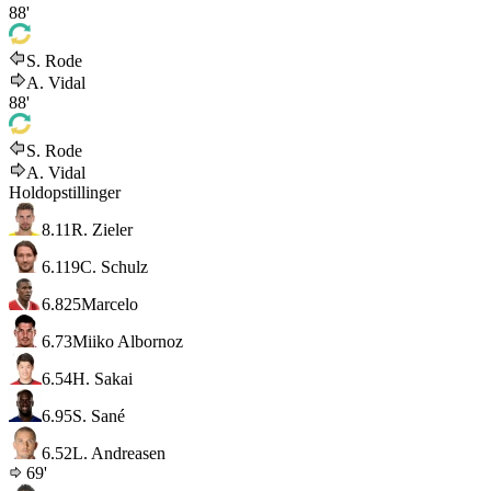
88'
S. Rode
A. Vidal
88'
S. Rode
A. Vidal
Holdopstillinger
8.1
1
R. Zieler
6.1
19
C. Schulz
6.8
25
Marcelo
6.7
3
Miiko Albornoz
6.5
4
H. Sakai
6.9
5
S. Sané
6.5
2
L. Andreasen
69'