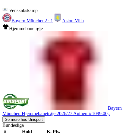
Venskabskamp
Bayern München
2 : 1
Aston Villa
Hjemmebanetrøje
Bayern
München Hjemmebanetrøje 2026/27 Authentic
1099.00,-
Se mere hos Unisport
Bundesliga
#
Hold
K.
Pts.