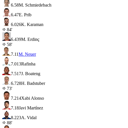
6.5
8
M. Schmiedebach
6.4
7
E. Prib
6.0
26
K. Karaman
84'
6.4
39
M. Erdinç
58'
7.1
1
M. Neuer
7.0
13
Rafinha
7.5
17
J. Boateng
6.7
28
H. Badstuber
73'
7.2
14
Xabi Alonso
7.1
8
Javi Martínez
8.2
23
A. Vidal
88'