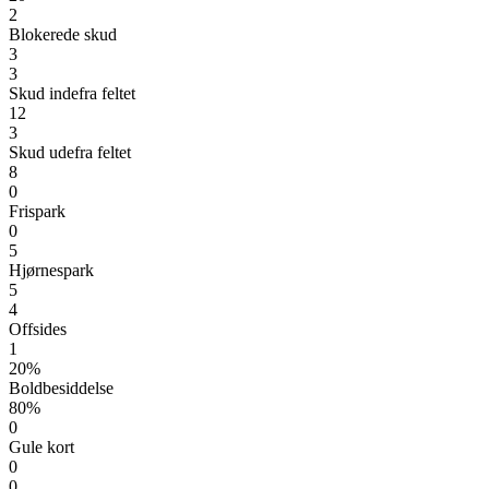
2
Blokerede skud
3
3
Skud indefra feltet
12
3
Skud udefra feltet
8
0
Frispark
0
5
Hjørnespark
5
4
Offsides
1
20%
Boldbesiddelse
80%
0
Gule kort
0
0