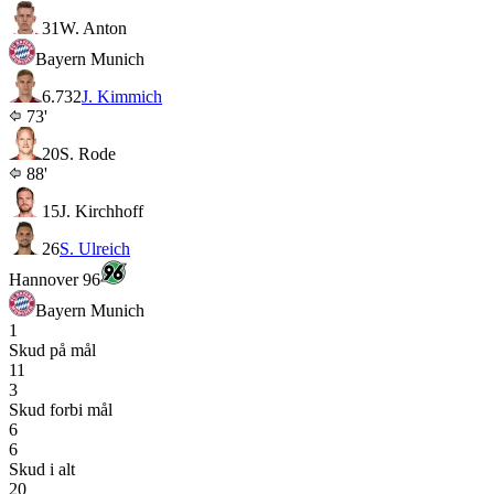
31
W. Anton
Bayern Munich
6.7
32
J. Kimmich
73'
20
S. Rode
88'
15
J. Kirchhoff
26
S. Ulreich
Hannover 96
Bayern Munich
1
Skud på mål
11
3
Skud forbi mål
6
6
Skud i alt
20