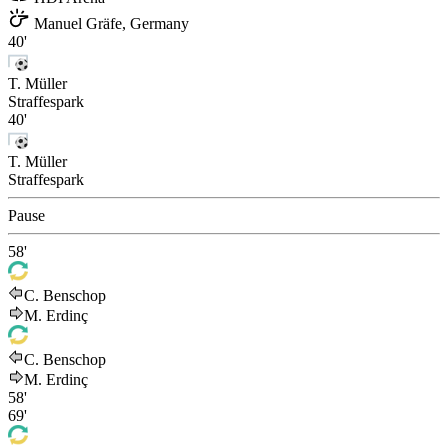
Manuel Gräfe, Germany
40'
T. Müller
Straffespark
40'
T. Müller
Straffespark
Pause
58'
C. Benschop
M. Erdinç
C. Benschop
M. Erdinç
58'
69'