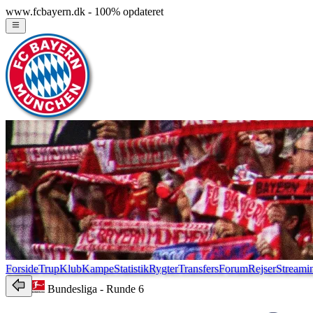
www.fcbayern.dk - 100% opdateret
Forside
Trup
Klub
Kampe
Statistik
Rygter
Transfers
Forum
Rejser
Streami
Bundesliga
- Runde 6