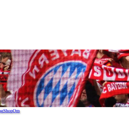
ng
Shop
Om