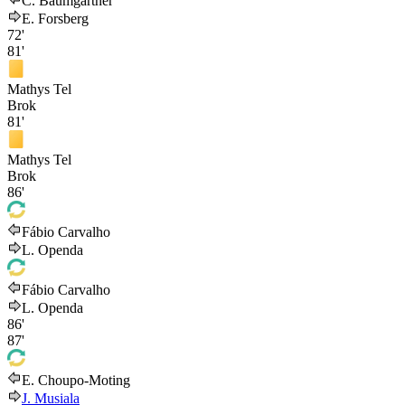
C. Baumgartner
E. Forsberg
72'
81'
Mathys Tel
Brok
81'
Mathys Tel
Brok
86'
Fábio Carvalho
L. Openda
Fábio Carvalho
L. Openda
86'
87'
E. Choupo-Moting
J. Musiala