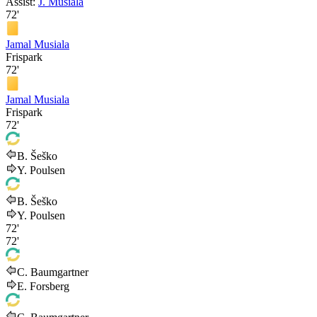
Assist:
J. Musiala
72'
Jamal Musiala
Frispark
72'
Jamal Musiala
Frispark
72'
B. Šeško
Y. Poulsen
B. Šeško
Y. Poulsen
72'
72'
C. Baumgartner
E. Forsberg