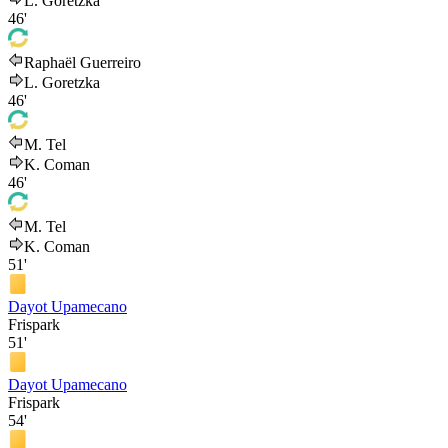
L. Goretzka
46'
Raphaël Guerreiro
L. Goretzka
46'
M. Tel
K. Coman
46'
M. Tel
K. Coman
51'
Dayot Upamecano
Frispark
51'
Dayot Upamecano
Frispark
54'