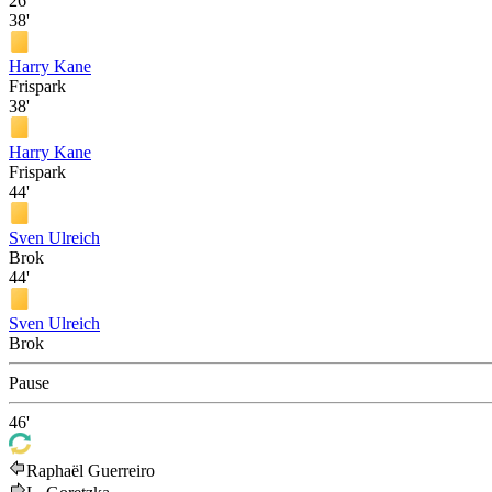
26'
38'
Harry Kane
Frispark
38'
Harry Kane
Frispark
44'
Sven Ulreich
Brok
44'
Sven Ulreich
Brok
Pause
46'
Raphaël Guerreiro