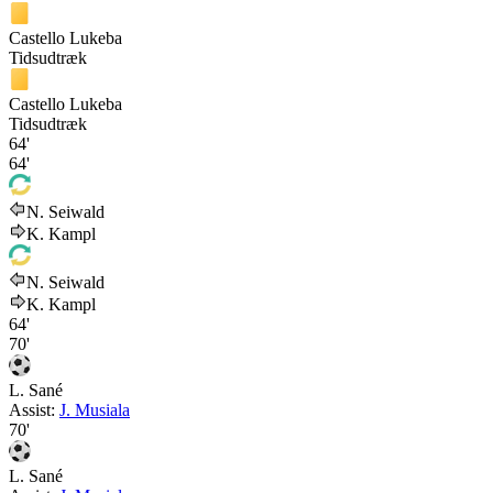
Castello Lukeba
Tidsudtræk
Castello Lukeba
Tidsudtræk
64'
64'
N. Seiwald
K. Kampl
N. Seiwald
K. Kampl
64'
70'
L. Sané
Assist:
J. Musiala
70'
L. Sané