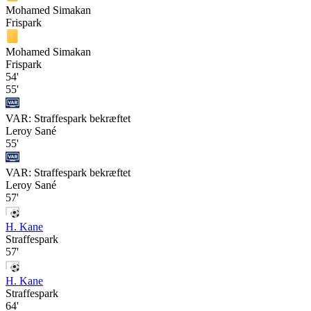
Mohamed Simakan
Frispark
Mohamed Simakan
Frispark
54'
55'
VAR: Straffespark bekræftet
Leroy Sané
55'
VAR: Straffespark bekræftet
Leroy Sané
57'
H. Kane
Straffespark
57'
H. Kane
Straffespark
64'