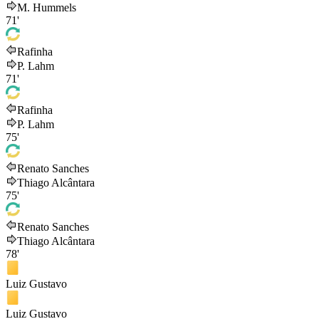
M. Hummels
71'
Rafinha
P. Lahm
71'
Rafinha
P. Lahm
75'
Renato Sanches
Thiago Alcântara
75'
Renato Sanches
Thiago Alcântara
78'
Luiz Gustavo
Luiz Gustavo