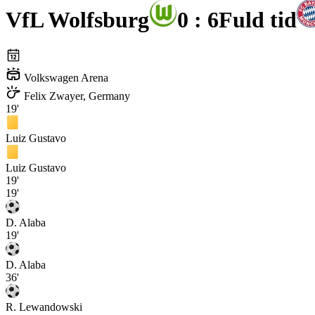
VfL Wolfsburg
0 : 6
Fuld tid
Volkswagen Arena
Felix Zwayer, Germany
19'
Luiz Gustavo
Luiz Gustavo
19'
19'
D. Alaba
19'
D. Alaba
36'
R. Lewandowski