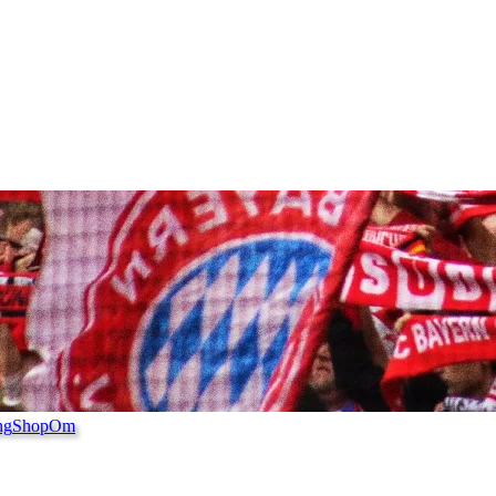
ng
Shop
Om