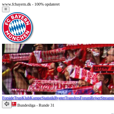
www.fcbayern.dk - 100% opdateret
Forside
Trup
Klub
Kampe
Statistik
Rygter
Transfers
Forum
Rejser
Streami
Bundesliga
- Runde 31