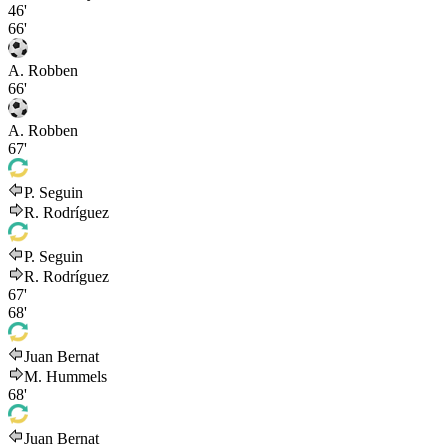
46'
66'
A. Robben
66'
A. Robben
67'
P. Seguin
R. Rodríguez
P. Seguin
R. Rodríguez
67'
68'
Juan Bernat
M. Hummels
68'
Juan Bernat