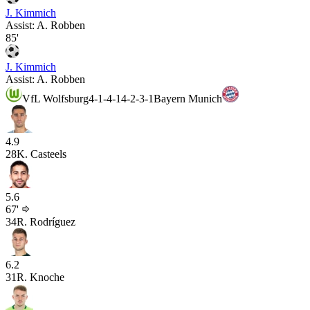
J. Kimmich
Assist:
A. Robben
85'
J. Kimmich
Assist:
A. Robben
VfL Wolfsburg
4-1-4-1
4-2-3-1
Bayern Munich
4.9
28
K. Casteels
5.6
67'
34
R. Rodríguez
6.2
31
R. Knoche