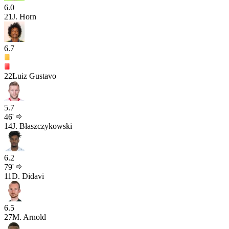
6.0
21
J. Horn
6.7
22
Luiz Gustavo
5.7
46'
14
J. Błaszczykowski
6.2
79'
11
D. Didavi
6.5
27
M. Arnold