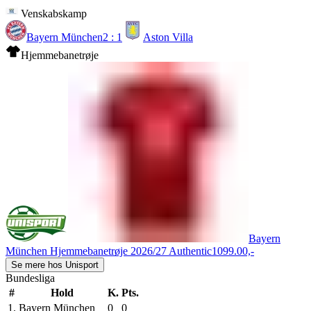
Venskabskamp
Bayern München
2 : 1
Aston Villa
Hjemmebanetrøje
Bayern
München Hjemmebanetrøje 2026/27 Authentic
1099.00,-
Se mere hos Unisport
Bundesliga
#
Hold
K.
Pts.
1.
Bayern München
0
0