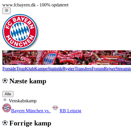
www.fcbayern.dk - 100% opdateret
Forside
Trup
Klub
Kampe
Statistik
Rygter
Transfers
Forum
Rejser
Streami
Næste kamp
Alle
Venskabskamp
Bayern München
vs.
RB Leipzig
Forrige kamp