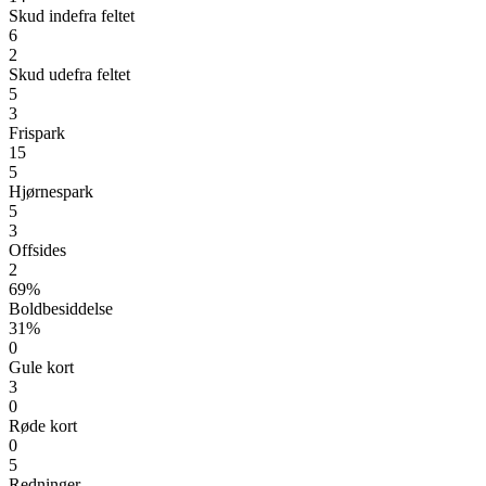
Skud indefra feltet
6
2
Skud udefra feltet
5
3
Frispark
15
5
Hjørnespark
5
3
Offsides
2
69%
Boldbesiddelse
31%
0
Gule kort
3
0
Røde kort
0
5
Redninger