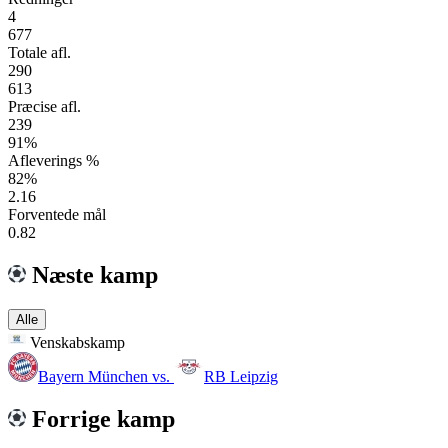
4
677
Totale afl.
290
613
Præcise afl.
239
91%
Afleverings %
82%
2.16
Forventede mål
0.82
Næste kamp
Alle
Venskabskamp
Bayern München
vs.
RB Leipzig
Forrige kamp