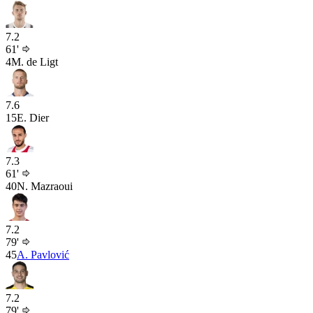
7.2
61'
4
M. de Ligt
7.6
15
E. Dier
7.3
61'
40
N. Mazraoui
7.2
79'
45
A. Pavlović
7.2
79'