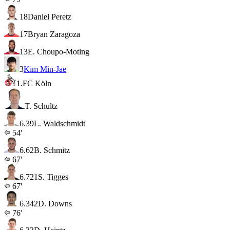
18
Daniel Peretz
17
Bryan Zaragoza
13
E. Choupo-Moting
3
Kim Min-Jae
1.FC Köln
T. Schultz
6.3
9
L. Waldschmidt
54'
6.6
2
B. Schmitz
67'
6.7
21
S. Tigges
67'
6.3
42
D. Downs
76'