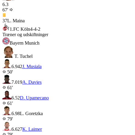
6.3
67'
37
L. Maina
1.FC Köln
4-4-2
Træner og udskiftninger
Bayern Munich
T. Tuchel
6.9
42
J. Musiala
50'
7.0
19
A. Davies
61'
6.5
2
D. Upamecano
61'
6.9
8
L. Goretzka
79'
6.6
27
K. Laimer
79'