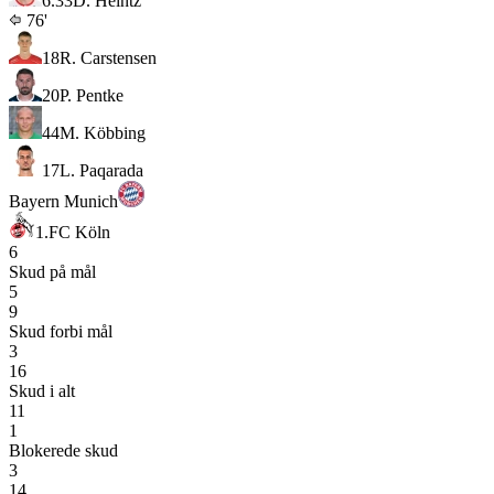
6.3
3
D. Heintz
76'
18
R. Carstensen
20
P. Pentke
44
M. Köbbing
17
L. Paqarada
Bayern Munich
1.FC Köln
6
Skud på mål
5
9
Skud forbi mål
3
16
Skud i alt
11
1
Blokerede skud
3
14