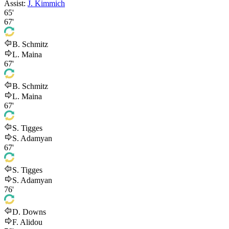
Assist:
J. Kimmich
65'
67'
B. Schmitz
L. Maina
67'
B. Schmitz
L. Maina
67'
S. Tigges
S. Adamyan
67'
S. Tigges
S. Adamyan
76'
D. Downs
F. Alidou