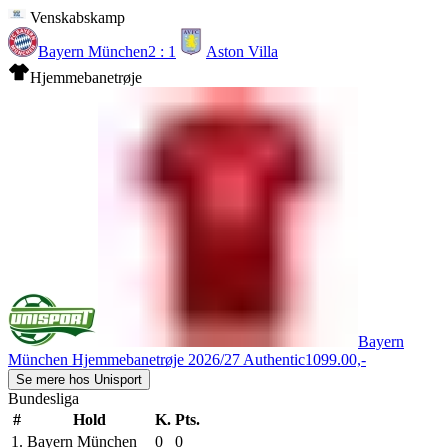
Venskabskamp
Bayern München
2 : 1
Aston Villa
Hjemmebanetrøje
Bayern
München Hjemmebanetrøje 2026/27 Authentic
1099.00,-
Se mere hos Unisport
Bundesliga
#
Hold
K.
Pts.
1.
Bayern München
0
0