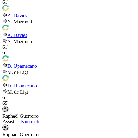
61'
A. Davies
N. Mazraoui
A. Davies
N. Mazraoui
61'
61'
D. Upamecano
M. de Ligt
D. Upamecano
M. de Ligt
61'
65'
Raphaël Guerreiro
Assist:
J. Kimmich
Raphaël Guerreiro