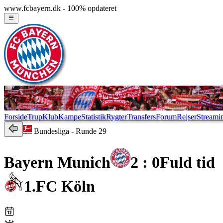
www.fcbayern.dk - 100% opdateret
Forside
Trup
Klub
Kampe
Statistik
Rygter
Transfers
Forum
Rejser
Streami
Bundesliga
- Runde 29
Bayern Munich
2 : 0
Fuld tid
1.FC Köln