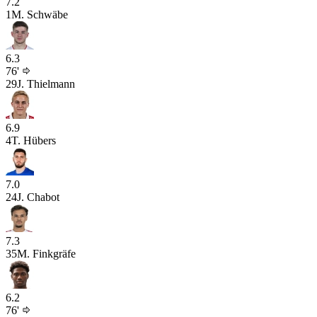
7.2
1
M. Schwäbe
6.3
76'
29
J. Thielmann
6.9
4
T. Hübers
7.0
24
J. Chabot
7.3
35
M. Finkgräfe
6.2
76'