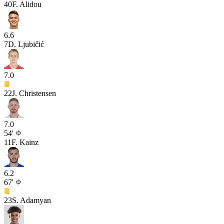
40
F. Alidou
6.6
7
D. Ljubičić
7.0
22
J. Christensen
7.0
54'
11
F. Kainz
6.2
67'
23
S. Adamyan