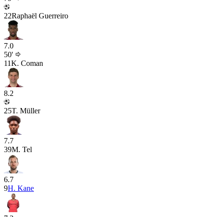
22
Raphaël Guerreiro
7.0
50'
11
K. Coman
8.2
25
T. Müller
7.7
39
M. Tel
6.7
9
H. Kane