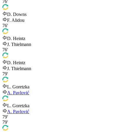
76'
D. Downs
F. Alidou
76'
D. Heintz
J. Thielmann
76'
D. Heintz
J. Thielmann
79'
L. Goretzka
A. Pavlović
L. Goretzka
A. Pavlović
79'
79'