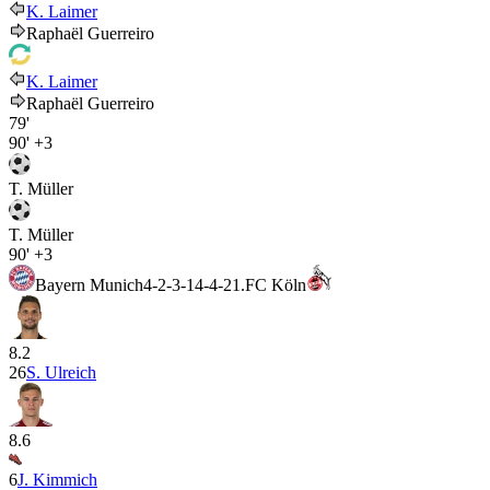
K. Laimer
Raphaël Guerreiro
K. Laimer
Raphaël Guerreiro
79'
90'
+3
T. Müller
T. Müller
90'
+3
Bayern Munich
4-2-3-1
4-4-2
1.FC Köln
8.2
26
S. Ulreich
8.6
6
J. Kimmich