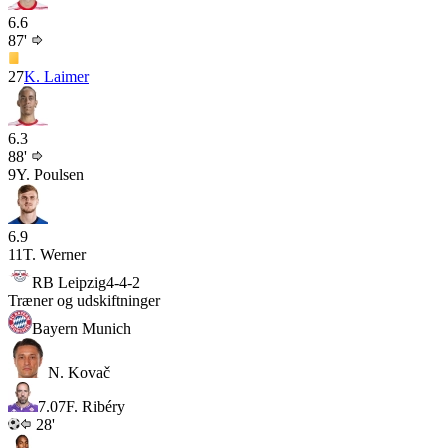
6.6
87'
27
K. Laimer
6.3
88'
9
Y. Poulsen
6.9
11
T. Werner
RB Leipzig
4-4-2
Træner og udskiftninger
Bayern Munich
N. Kovač
7.0
7
F. Ribéry
28'