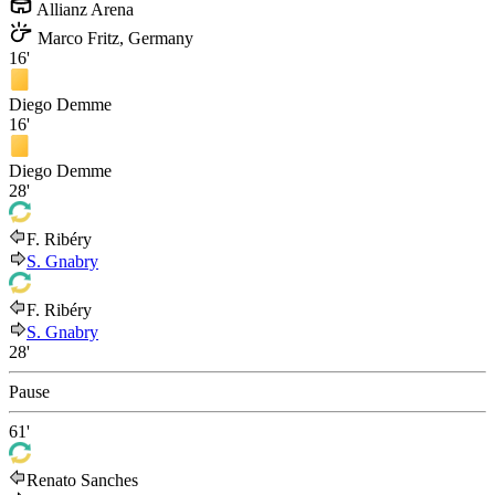
Allianz Arena
Marco Fritz, Germany
16'
Diego Demme
16'
Diego Demme
28'
F. Ribéry
S. Gnabry
F. Ribéry
S. Gnabry
28'
Pause
61'
Renato Sanches