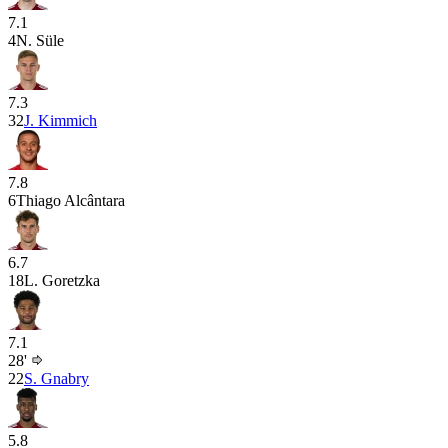
7.1
4
N. Süle
7.3
32
J. Kimmich
7.8
6
Thiago Alcântara
6.7
18
L. Goretzka
7.1
28'
22
S. Gnabry
5.8