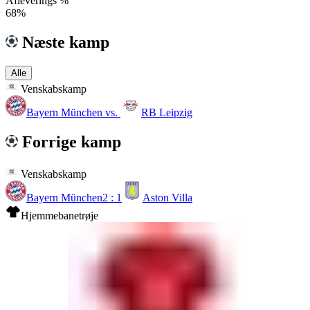
Afleverings %
68%
Næste kamp
Alle
Venskabskamp
Bayern München
vs.
RB Leipzig
Forrige kamp
Venskabskamp
Bayern München
2 : 1
Aston Villa
Hjemmebanetrøje