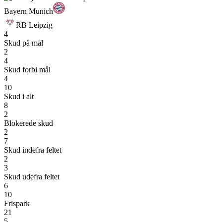
Bayern Munich
RB Leipzig
4
Skud på mål
2
4
Skud forbi mål
4
10
Skud i alt
8
2
Blokerede skud
2
7
Skud indefra feltet
2
3
Skud udefra feltet
6
10
Frispark
21
5