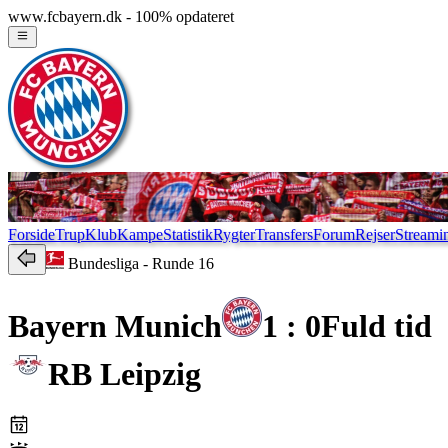
www.fcbayern.dk - 100% opdateret
Forside
Trup
Klub
Kampe
Statistik
Rygter
Transfers
Forum
Rejser
Streami
Bundesliga
- Runde 16
Bayern Munich
1 : 0
Fuld tid
RB Leipzig