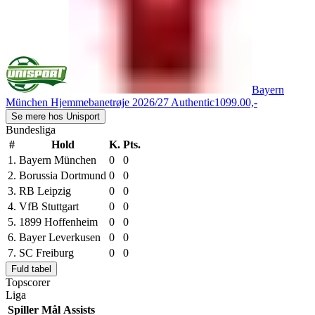
Bayern
München Hjemmebanetrøje 2026/27 Authentic
1099.00,-
Se mere hos Unisport
Bundesliga
#
Hold
K.
Pts.
1.
Bayern München
0
0
2.
Borussia Dortmund
0
0
3.
RB Leipzig
0
0
4.
VfB Stuttgart
0
0
5.
1899 Hoffenheim
0
0
6.
Bayer Leverkusen
0
0
7.
SC Freiburg
0
0
Fuld tabel
Topscorer
Liga
Spiller
Mål
Assists