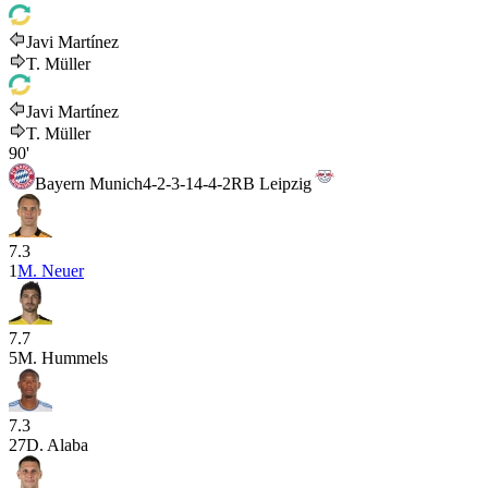
Javi Martínez
T. Müller
Javi Martínez
T. Müller
90'
Bayern Munich
4-2-3-1
4-4-2
RB Leipzig
7.3
1
M. Neuer
7.7
5
M. Hummels
7.3
27
D. Alaba