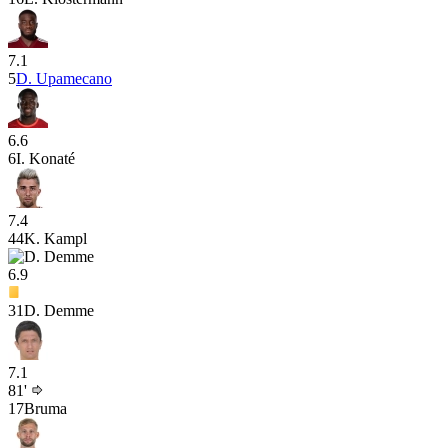
7.1
5
D. Upamecano
6.6
6
I. Konaté
7.4
44
K. Kampl
6.9
31
D. Demme
7.1
81'
17
Bruma