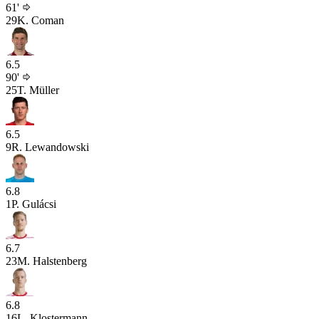
61'
29
K. Coman
6.5
90'
25
T. Müller
6.5
9
R. Lewandowski
6.8
1
P. Gulácsi
6.7
23
M. Halstenberg
6.8
16
L. Klostermann