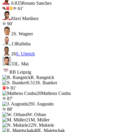
6.8
35
Renato Sanches
61'
8
Javi Martínez
90'
2
S. Wagner
13
Rafinha
26
S. Ulreich
33
L. Mai
RB Leipzig
R. Rangnick
6.5
13
S. Ilsanker
81'
20
Matheus Cunha
87'
29
J. Augustin
88'
4
W. Orban
21
M. Müller
22
N. Mukiele
40
E. Majetschak