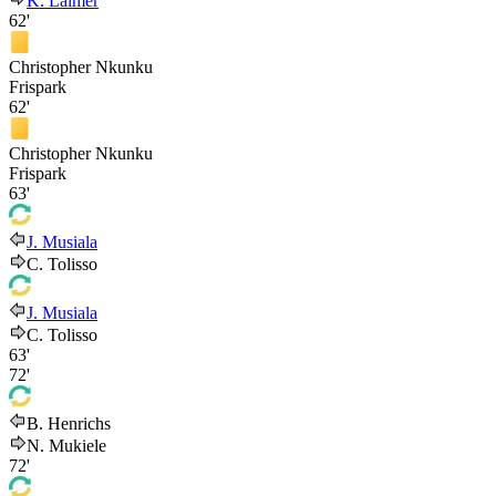
K. Laimer
62'
Christopher Nkunku
Frispark
62'
Christopher Nkunku
Frispark
63'
J. Musiala
C. Tolisso
J. Musiala
C. Tolisso
63'
72'
B. Henrichs
N. Mukiele
72'