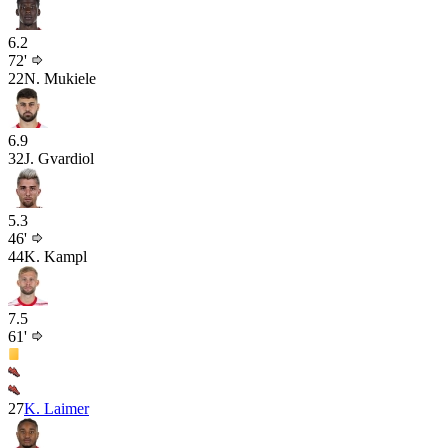
6.2
72'
22
N. Mukiele
6.9
32
J. Gvardiol
5.3
46'
44
K. Kampl
7.5
61'
27
K. Laimer