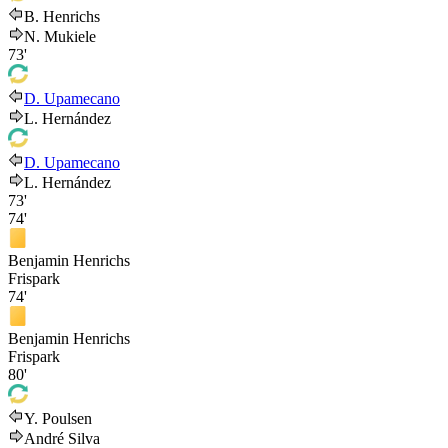
B. Henrichs
N. Mukiele
73'
D. Upamecano
L. Hernández
D. Upamecano
L. Hernández
73'
74'
Benjamin Henrichs
Frispark
74'
Benjamin Henrichs
Frispark
80'
Y. Poulsen
André Silva