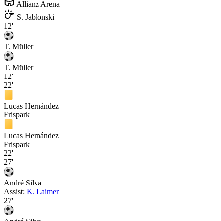
Allianz Arena
S. Jablonski
12'
T. Müller
T. Müller
12'
22'
Lucas Hernández
Frispark
Lucas Hernández
Frispark
22'
27'
André Silva
Assist:
K. Laimer
27'