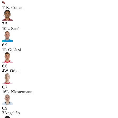
11
K. Coman
7.5
10
L. Sané
6.9
1
P. Gulácsi
6.6
4
W. Orban
6.7
16
L. Klostermann
6.9
3
Angeliño