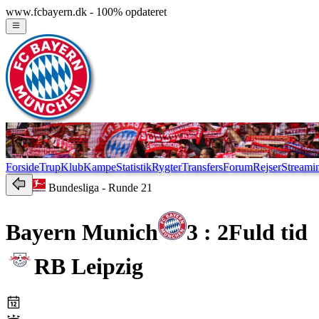
www.fcbayern.dk - 100% opdateret
Forside
Trup
Klub
Kampe
Statistik
Rygter
Transfers
Forum
Rejser
Streami
Bundesliga
- Runde 21
Bayern Munich
3 : 2
Fuld tid
RB Leipzig