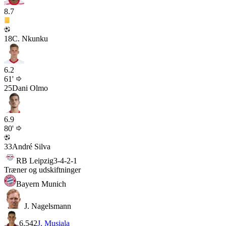
8.7
18
C. Nkunku
6.2
61'
25
Dani Olmo
6.9
80'
33
André Silva
RB Leipzig
3-4-2-1
Træner og udskiftninger
Bayern Munich
J. Nagelsmann
6.5
42
J. Musiala