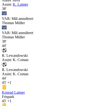
André Silva
Assist:
K. Laimer
38'
VAR: Mål annulleret
Thomas Müller
VAR: Mål annulleret
Thomas Müller
38'
44'
R. Lewandowski
Assist:
K. Coman
R. Lewandowski
Assist:
K. Coman
44'
45'
+1
Konrad Laimer
Frispark
45'
+1