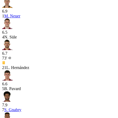
6.9
1
M. Neuer
6.5
4
N. Süle
6.7
73'
21
L. Hernández
6.6
5
B. Pavard
7.9
7
S. Gnabry