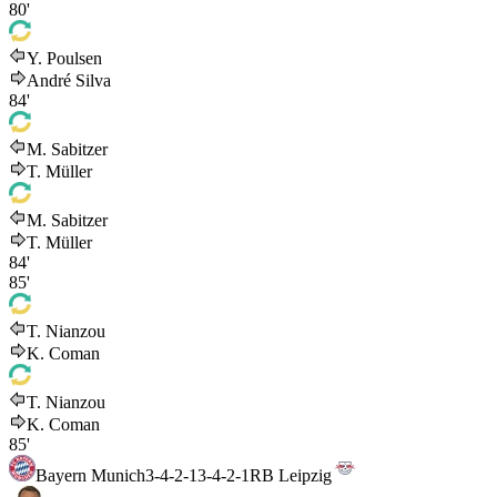
80'
Y. Poulsen
André Silva
84'
M. Sabitzer
T. Müller
M. Sabitzer
T. Müller
84'
85'
T. Nianzou
K. Coman
T. Nianzou
K. Coman
85'
Bayern Munich
3-4-2-1
3-4-2-1
RB Leipzig