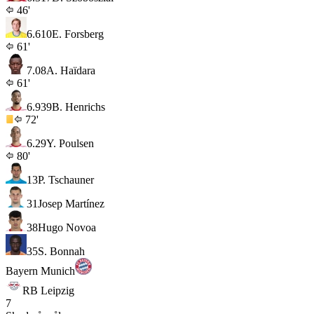
46'
6.6
10
E. Forsberg
61'
7.0
8
A. Haïdara
61'
6.9
39
B. Henrichs
72'
6.2
9
Y. Poulsen
80'
13
P. Tschauner
31
Josep Martínez
38
Hugo Novoa
35
S. Bonnah
Bayern Munich
RB Leipzig
7