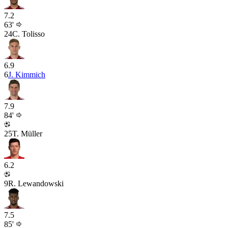
7.2
63'
24
C. Tolisso
6.9
6
J. Kimmich
7.9
84'
25
T. Müller
6.2
9
R. Lewandowski
7.5
85'