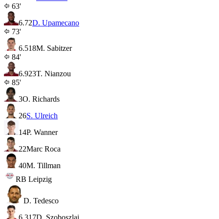
63'
6.7
2
D. Upamecano
73'
6.5
18
M. Sabitzer
84'
6.9
23
T. Nianzou
85'
3
O. Richards
26
S. Ulreich
14
P. Wanner
22
Marc Roca
40
M. Tillman
RB Leipzig
D. Tedesco
6.3
17
D. Szoboszlai