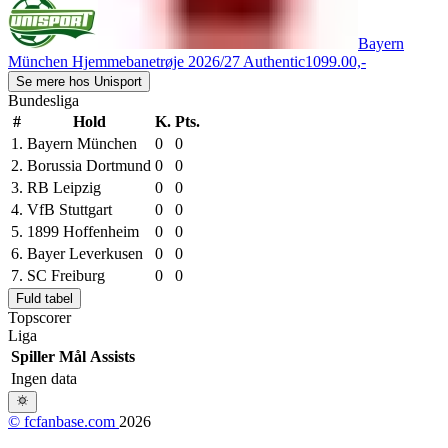
Bayern
München Hjemmebanetrøje 2026/27 Authentic
1099.00,-
Se mere hos Unisport
Bundesliga
#
Hold
K.
Pts.
1.
Bayern München
0
0
2.
Borussia Dortmund
0
0
3.
RB Leipzig
0
0
4.
VfB Stuttgart
0
0
5.
1899 Hoffenheim
0
0
6.
Bayer Leverkusen
0
0
7.
SC Freiburg
0
0
Fuld tabel
Topscorer
Liga
Spiller
Mål
Assists
Ingen data
© fcfanbase.com
2026