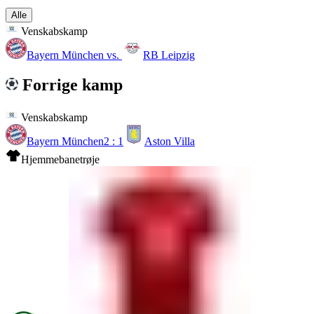
Alle
Venskabskamp
Bayern München
vs.
RB Leipzig
Forrige kamp
Venskabskamp
Bayern München
2 : 1
Aston Villa
Hjemmebanetrøje