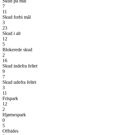
Skud på mål
7
11
Skud forbi mål
3
23
Skud i alt
12
5
Blokerede skud
2
16
Skud indefra feltet
9
7
Skud udefra feltet
3
11
Frispark
12
2
Hjørnespark
0
5
Offsides