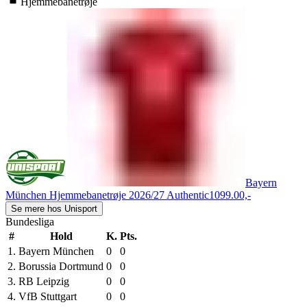
Hjemmebanetrøje
Bayern
München Hjemmebanetrøje 2026/27 Authentic
1099.00,-
Se mere hos Unisport
Bundesliga
#
Hold
K.
Pts.
1.
Bayern München
0
0
2.
Borussia Dortmund
0
0
3.
RB Leipzig
0
0
4.
VfB Stuttgart
0
0