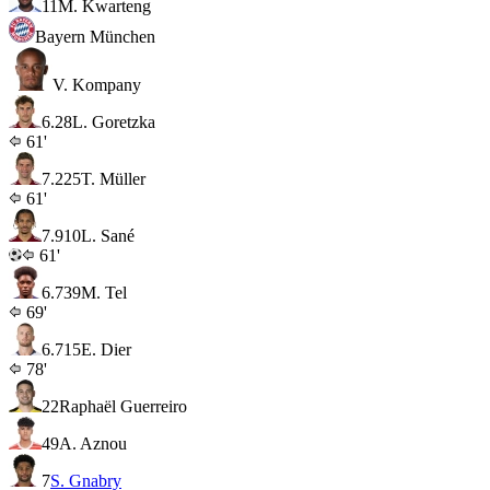
11
M. Kwarteng
Bayern München
V. Kompany
6.2
8
L. Goretzka
61'
7.2
25
T. Müller
61'
7.9
10
L. Sané
61'
6.7
39
M. Tel
69'
6.7
15
E. Dier
78'
22
Raphaël Guerreiro
49
A. Aznou
7
S. Gnabry