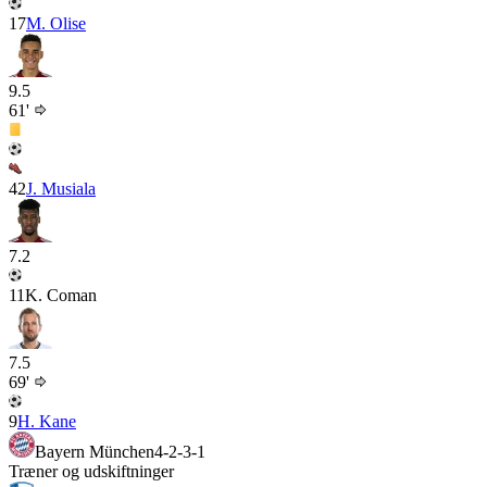
17
M. Olise
9.5
61'
42
J. Musiala
7.2
11
K. Coman
7.5
69'
9
H. Kane
Bayern München
4-2-3-1
Træner og udskiftninger