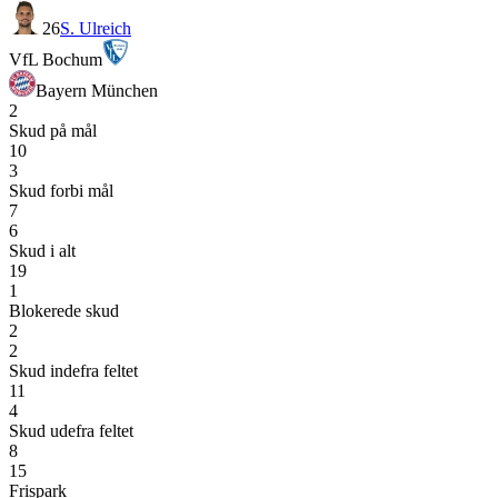
26
S. Ulreich
VfL Bochum
Bayern München
2
Skud på mål
10
3
Skud forbi mål
7
6
Skud i alt
19
1
Blokerede skud
2
2
Skud indefra feltet
11
4
Skud udefra feltet
8
15
Frispark