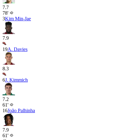
7.7
78'
3
Kim Min-Jae
7.9
19
A. Davies
8.3
6
J. Kimmich
7.2
61'
16
João Palhinha
7.9
61'