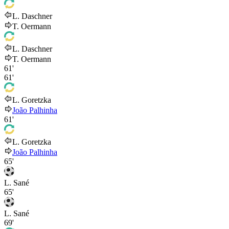
L. Daschner
T. Oermann
L. Daschner
T. Oermann
61'
61'
L. Goretzka
João Palhinha
61'
L. Goretzka
João Palhinha
65'
L. Sané
65'
L. Sané
69'