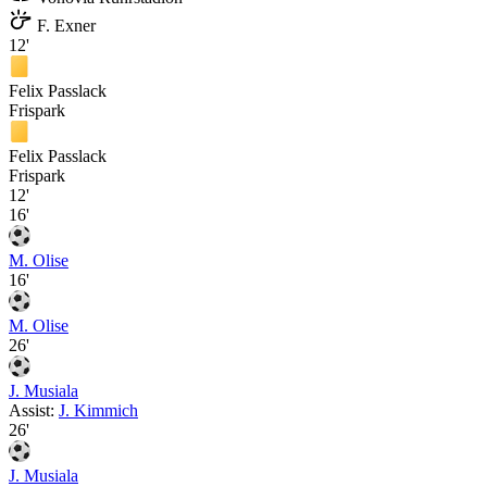
F. Exner
12'
Felix Passlack
Frispark
Felix Passlack
Frispark
12'
16'
M. Olise
16'
M. Olise
26'
J. Musiala
Assist:
J. Kimmich
26'
J. Musiala