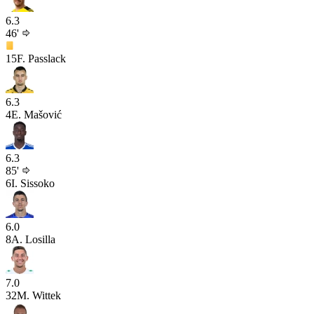
6.3
46'
15
F. Passlack
6.3
4
E. Mašović
6.3
85'
6
I. Sissoko
6.0
8
A. Losilla
7.0
32
M. Wittek