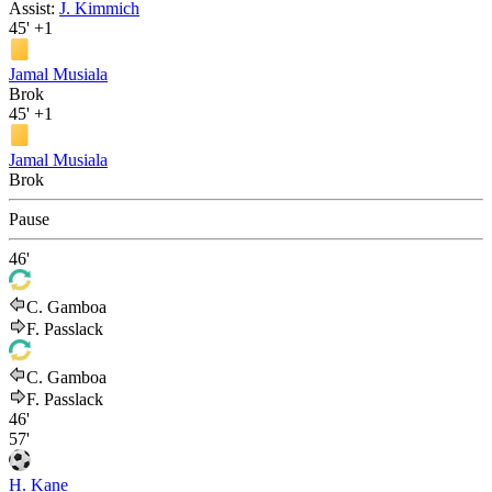
Assist:
J. Kimmich
45'
+1
Jamal Musiala
Brok
45'
+1
Jamal Musiala
Brok
Pause
46'
C. Gamboa
F. Passlack
C. Gamboa
F. Passlack
46'
57'
H. Kane