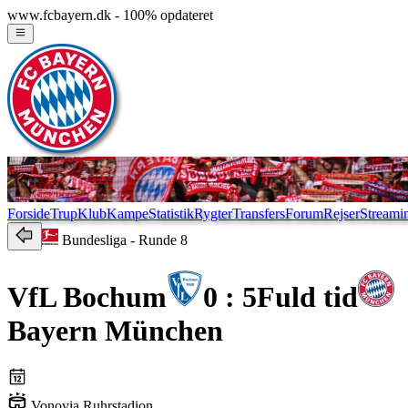
www.fcbayern.dk - 100% opdateret
Forside
Trup
Klub
Kampe
Statistik
Rygter
Transfers
Forum
Rejser
Streami
Bundesliga
- Runde 8
VfL Bochum
0 : 5
Fuld tid
Bayern München
Vonovia Ruhrstadion