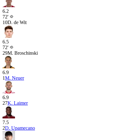
6.2
72'
10
D. de Wit
6.5
72'
29
M. Broschinski
6.9
1
M. Neuer
6.9
27
K. Laimer
7.5
2
D. Upamecano