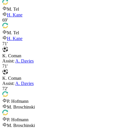
M. Tel
H. Kane
69'
M. Tel
H. Kane
71'
K. Coman
Assist:
A. Davies
71'
K. Coman
Assist:
A. Davies
72'
P. Hofmann
M. Broschinski
P. Hofmann
M. Broschinski