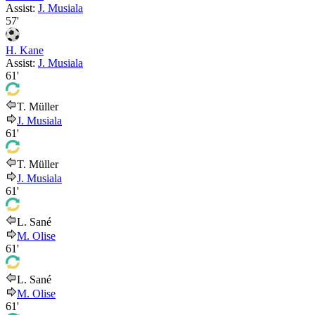
Assist:
J. Musiala
57'
H. Kane
Assist:
J. Musiala
61'
T. Müller
J. Musiala
61'
T. Müller
J. Musiala
61'
L. Sané
M. Olise
61'
L. Sané
M. Olise
61'