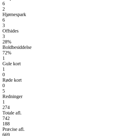
6
2
Hjørnespark
6
3
Offsides
3
28%
Boldbesiddelse
72%
1
Gule kort
1
0
Røde kort
0
5
Redninger
1
274
Totale afl.
742
188
Præcise afl.
669