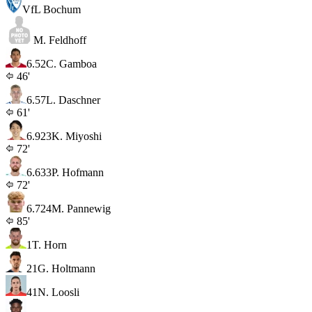
VfL Bochum
M. Feldhoff
6.5
2
C. Gamboa
46'
6.5
7
L. Daschner
61'
6.9
23
K. Miyoshi
72'
6.6
33
P. Hofmann
72'
6.7
24
M. Pannewig
85'
1
T. Horn
21
G. Holtmann
41
N. Loosli