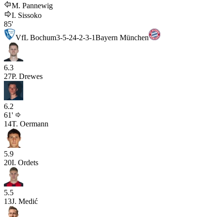
M. Pannewig
I. Sissoko
85'
VfL Bochum
3-5-2
4-2-3-1
Bayern München
6.3
27
P. Drewes
6.2
61'
14
T. Oermann
5.9
20
I. Ordets
5.5
13
J. Medić