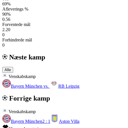
69%
Afleverings %
90%
0.56
Forventede mål
2.20
0
Forhindrede mål
0
Næste kamp
Alle
Venskabskamp
Bayern München
vs.
RB Leipzig
Forrige kamp
Venskabskamp
Bayern München
2 : 1
Aston Villa