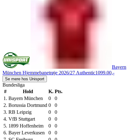
Bayern
München Hjemmebanetrøje 2026/27 Authentic
1099.00,-
Se mere hos Unisport
Bundesliga
#
Hold
K.
Pts.
1.
Bayern München
0
0
2.
Borussia Dortmund
0
0
3.
RB Leipzig
0
0
4.
VfB Stuttgart
0
0
5.
1899 Hoffenheim
0
0
6.
Bayer Leverkusen
0
0
7.
SC Freiburg
0
0