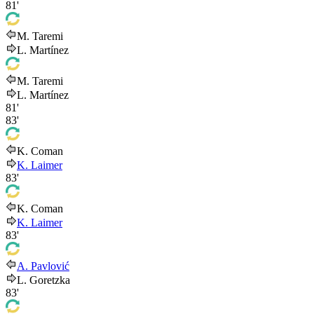
81'
M. Taremi
L. Martínez
M. Taremi
L. Martínez
81'
83'
K. Coman
K. Laimer
83'
K. Coman
K. Laimer
83'
A. Pavlović
L. Goretzka
83'