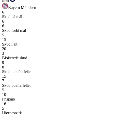
Inter
Bayern München
6
Skud på mål
6
6
Skud forbi mål
5
15
Skud i alt
20
3
Blokerede skud
9
8
Skud indefra feltet
15
7
Skud udefra feltet
5
10
Frispark
16
5
Hjørnespark