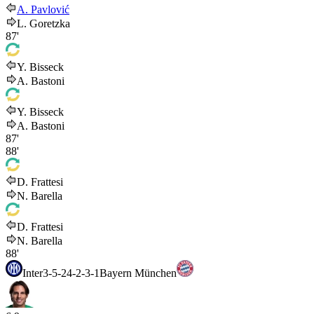
A. Pavlović
L. Goretzka
87'
Y. Bisseck
A. Bastoni
Y. Bisseck
A. Bastoni
87'
88'
D. Frattesi
N. Barella
D. Frattesi
N. Barella
88'
Inter
3-5-2
4-2-3-1
Bayern München