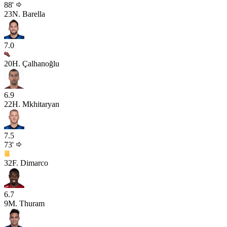
88'
23
N. Barella
7.0
20
H. Çalhanoğlu
6.9
22
H. Mkhitaryan
7.5
73'
32
F. Dimarco
6.7
9
M. Thuram