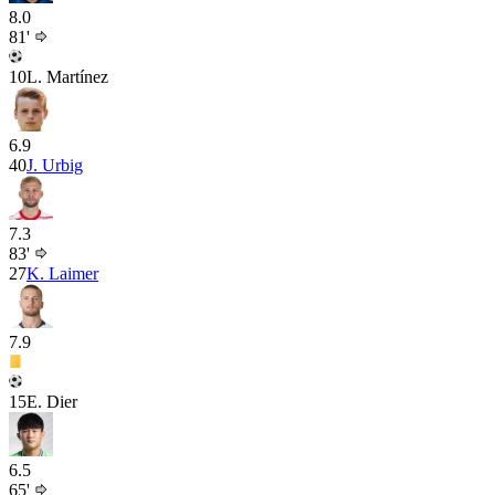
8.0
81'
10
L. Martínez
6.9
40
J. Urbig
7.3
83'
27
K. Laimer
7.9
15
E. Dier
6.5
65'