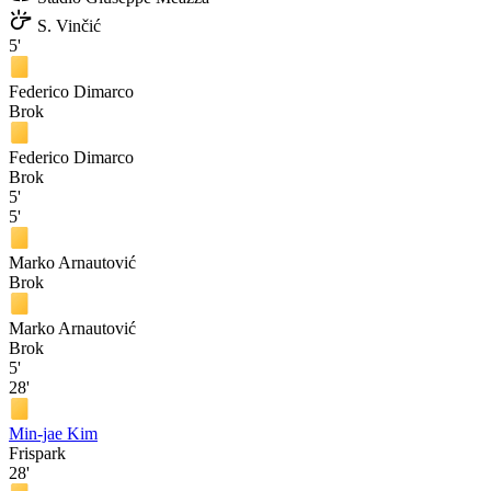
S. Vinčić
5'
Federico Dimarco
Brok
Federico Dimarco
Brok
5'
5'
Marko Arnautović
Brok
Marko Arnautović
Brok
5'
28'
Min-jae Kim
Frispark
28'