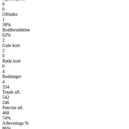
6
0
Offsides
1
38%
Boldbesiddelse
62%
2
Gule kort
2
0
Røde kort
0
4
Redninger
4
334
Totale afl.
542
246
Præcise afl.
468
74%
Afleverings %
86%