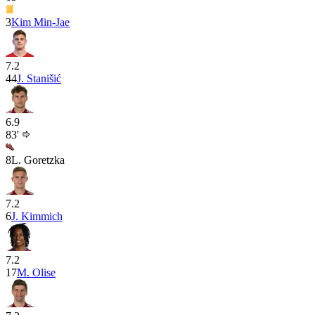
3
Kim Min-Jae
7.2
44
J. Stanišić
6.9
83'
8
L. Goretzka
7.2
6
J. Kimmich
7.2
17
M. Olise