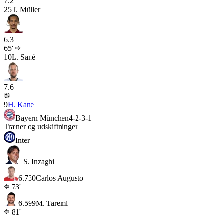
7.2
25
T. Müller
6.3
65'
10
L. Sané
7.6
9
H. Kane
Bayern München
4-2-3-1
Træner og udskiftninger
Inter
S. Inzaghi
6.7
30
Carlos Augusto
73'
6.5
99
M. Taremi
81'