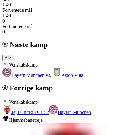
1.49
Forventede mål
1.40
0
Forhindrede mål
0
Næste kamp
Alle
Venskabskamp
Bayern München
vs.
Aston Villa
Forrige kamp
Venskabskamp
Jeju United FC
1 : 2
Bayern München
Hjemmebanetrøje