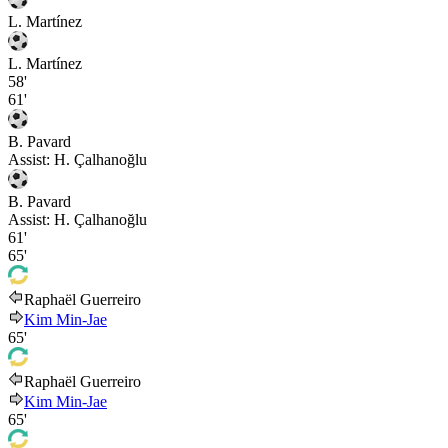
L. Martínez
L. Martínez
58'
61'
B. Pavard
Assist:
H. Çalhanoğlu
B. Pavard
Assist:
H. Çalhanoğlu
61'
65'
Raphaël Guerreiro
Kim Min-Jae
65'
Raphaël Guerreiro
Kim Min-Jae
65'