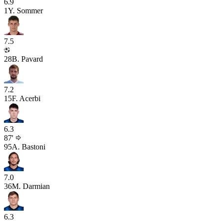
6.9
1
Y. Sommer
7.5
28
B. Pavard
7.2
15
F. Acerbi
6.3
87'
95
A. Bastoni
7.0
36
M. Darmian
6.3