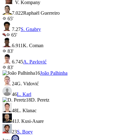
V. Kompany
7.0
22
Raphaël Guerreiro
65'
7.2
7
S. Gnabry
65'
6.9
11
K. Coman
83'
6.7
45
A. Pavlović
83'
16
João Palhinha
24
G. Vidović
46
L. Karl
18
D. Peretz
48
L. Klanac
41
J. Kusi-Asare
23
S. Boey