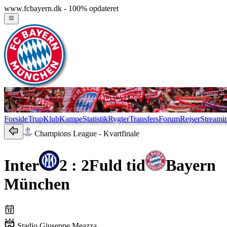
www.fcbayern.dk - 100% opdateret
Forside
Trup
Klub
Kampe
Statistik
Rygter
Transfers
Forum
Rejser
Streami
Champions League
- Kvartfinale
Inter
2 : 2
Fuld tid
Bayern
München
Stadio Giuseppe Meazza