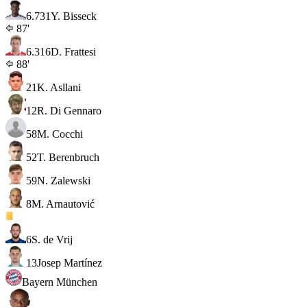
6.7
31
Y. Bisseck
87'
6.3
16
D. Frattesi
88'
21
K. Asllani
12
R. Di Gennaro
58
M. Cocchi
52
T. Berenbruch
59
N. Zalewski
8
M. Arnautović
6
S. de Vrij
13
Josep Martínez
Bayern München