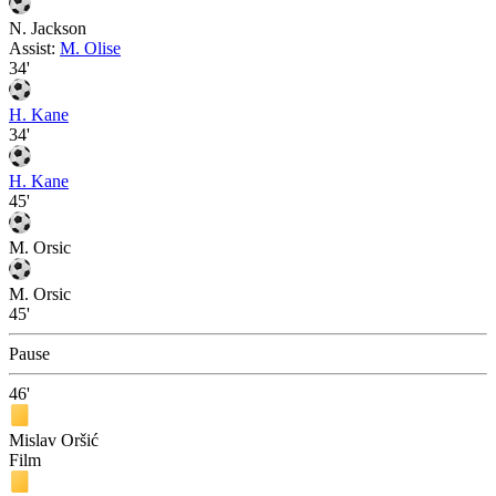
N. Jackson
Assist:
M. Olise
34'
H. Kane
34'
H. Kane
45'
M. Orsic
M. Orsic
45'
Pause
46'
Mislav Oršić
Film