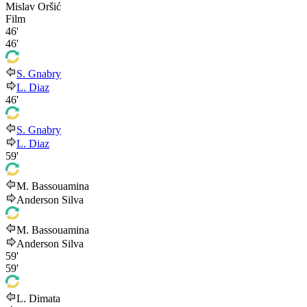
Mislav Oršić
Film
46'
46'
S. Gnabry
L. Diaz
46'
S. Gnabry
L. Diaz
59'
M. Bassouamina
Anderson Silva
M. Bassouamina
Anderson Silva
59'
59'
L. Dimata