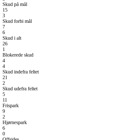
Skud på mål
15
3
Skud forbi mål
7
6
Skud i alt
26
1
Blokerede skud
4
4
Skud indefra feltet
21
2
Skud udefra feltet
5
11
Frispark
9
2
Hjørnespark
6
0
Offsides