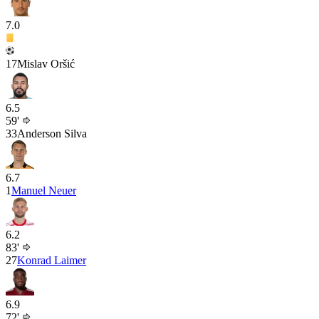
7.0
17
Mislav Oršić
6.5
59'
33
Anderson Silva
6.7
1
Manuel Neuer
6.2
83'
27
Konrad Laimer
6.9
72'