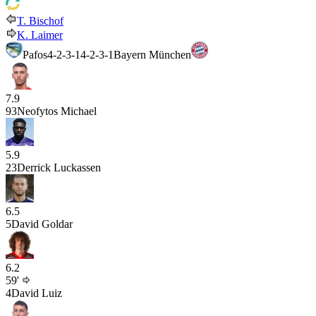
T. Bischof
K. Laimer
Pafos
4-2-3-1
4-2-3-1
Bayern München
7.9
93
Neofytos Michael
5.9
23
Derrick Luckassen
6.5
5
David Goldar
6.2
59'
4
David Luiz