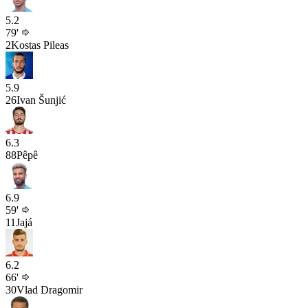
5.2
79'
2
Kostas Pileas
5.9
26
Ivan Šunjić
6.3
88
Pêpê
6.9
59'
11
Jajá
6.2
66'
30
Vlad Dragomir