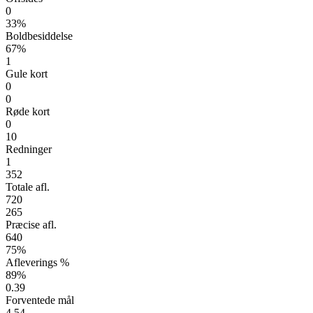
0
33%
Boldbesiddelse
67%
1
Gule kort
0
0
Røde kort
0
10
Redninger
1
352
Totale afl.
720
265
Præcise afl.
640
75%
Afleverings %
89%
0.39
Forventede mål
4.54