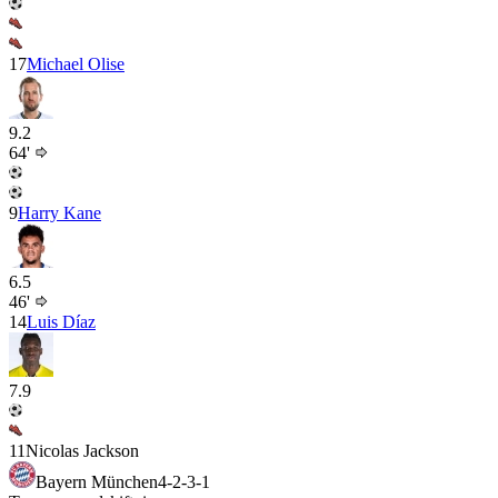
17
Michael Olise
9.2
64'
9
Harry Kane
6.5
46'
14
Luis Díaz
7.9
11
Nicolas Jackson
Bayern München
4-2-3-1