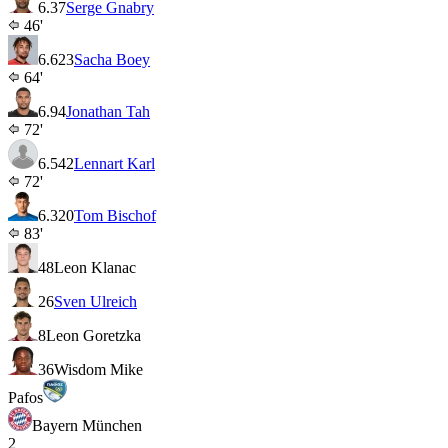
6.3
7
Serge Gnabry
46'
6.6
23
Sacha Boey
64'
6.9
4
Jonathan Tah
72'
6.5
42
Lennart Karl
72'
6.3
20
Tom Bischof
83'
48
Leon Klanac
26
Sven Ulreich
8
Leon Goretzka
36
Wisdom Mike
Pafos
Bayern München
2