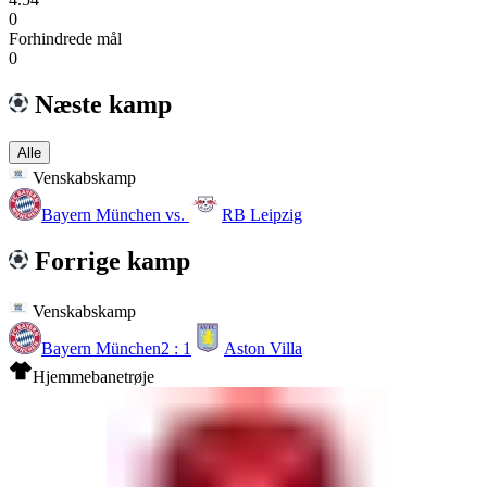
0
Forhindrede mål
0
Næste kamp
Alle
Venskabskamp
Bayern München
vs.
RB Leipzig
Forrige kamp
Venskabskamp
Bayern München
2 : 1
Aston Villa
Hjemmebanetrøje