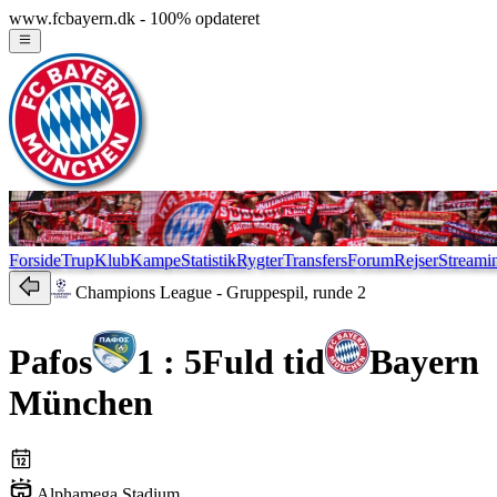
www.fcbayern.dk - 100% opdateret
Forside
Trup
Klub
Kampe
Statistik
Rygter
Transfers
Forum
Rejser
Streami
Champions League
- Gruppespil, runde 2
Pafos
1 : 5
Fuld tid
Bayern
München
Alphamega Stadium