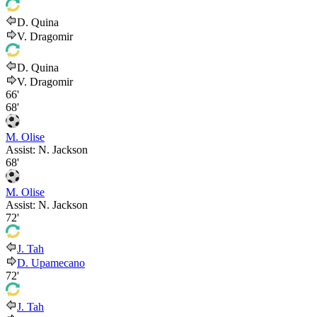
D. Quina
V. Dragomir
D. Quina
V. Dragomir
66'
68'
M. Olise
Assist:
N. Jackson
68'
M. Olise
Assist:
N. Jackson
72'
J. Tah
D. Upamecano
72'
J. Tah