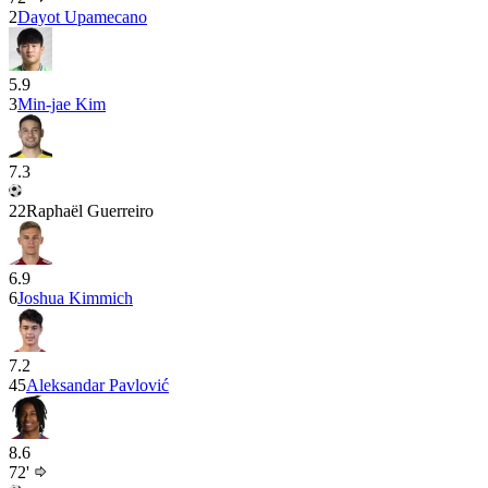
2
Dayot Upamecano
5.9
3
Min-jae Kim
7.3
22
Raphaël Guerreiro
6.9
6
Joshua Kimmich
7.2
45
Aleksandar Pavlović
8.6
72'