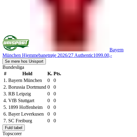
Bayern
München Hjemmebanetrøje 2026/27 Authentic
1099.00,-
Se mere hos Unisport
Bundesliga
#
Hold
K.
Pts.
1.
Bayern München
0
0
2.
Borussia Dortmund
0
0
3.
RB Leipzig
0
0
4.
VfB Stuttgart
0
0
5.
1899 Hoffenheim
0
0
6.
Bayer Leverkusen
0
0
7.
SC Freiburg
0
0
Fuld tabel
Topscorer