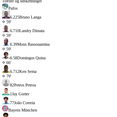
Træner og udskiftninger
Pafos
6.2
25
Bruno Langa
59'
6.7
10
Landry Dimata
59'
6.3
9
Mons Bassouamina
59'
6.5
8
Domingos Quina
66'
6.7
12
Ken Sema
79'
82
Petros Petrou
1
Jay Gorter
77
João Correia
Bayern München