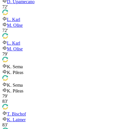
D. Upamecano
72'
L. Karl
M. Olise
72'
L. Karl
M. Olise
79'
K. Sema
K. Pileas
K. Sema
K. Pileas
79'
83'
T. Bischof
K. Laimer
83'