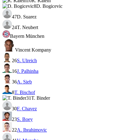
10
R. Kalem
8
D. Bogicevic
47
D. Suarez
24
T. Neubert
Bayern München
Vincent Kompany
26
S. Ulreich
16
J. Palhinha
36
A. Sieb
8
T. Bischof
31
T. Binder
30
F. Chavez
23
S. Boey
22
A. Ibrahimovic