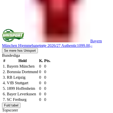
Bayern
München Hjemmebanetrøje 2026/27 Authentic
1099.00,-
Se mere hos Unisport
Bundesliga
#
Hold
K.
Pts.
1.
Bayern München
0
0
2.
Borussia Dortmund
0
0
3.
RB Leipzig
0
0
4.
VfB Stuttgart
0
0
5.
1899 Hoffenheim
0
0
6.
Bayer Leverkusen
0
0
7.
SC Freiburg
0
0
Fuld tabel
Topscorer