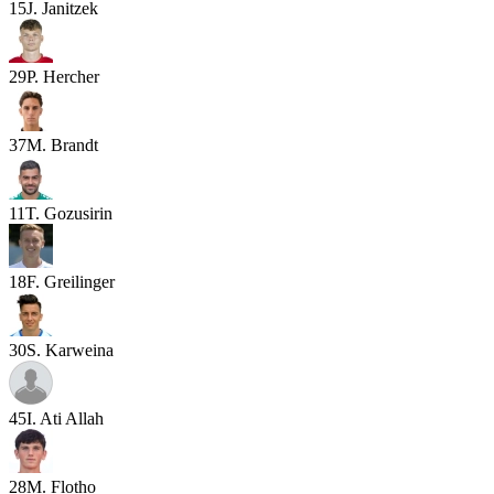
15
J. Janitzek
29
P. Hercher
37
M. Brandt
11
T. Gozusirin
18
F. Greilinger
30
S. Karweina
45
I. Ati Allah
28
M. Flotho