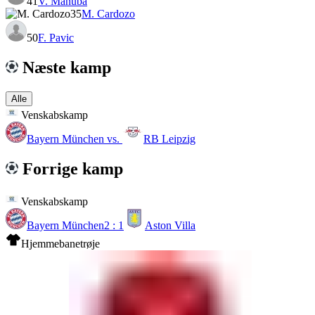
41
V. Manuba
35
M. Cardozo
50
F. Pavic
Næste kamp
Alle
Venskabskamp
Bayern München
vs.
RB Leipzig
Forrige kamp
Venskabskamp
Bayern München
2 : 1
Aston Villa
Hjemmebanetrøje