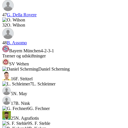
47
G. Della Rovere
32
O. Wilson
48
B. Assomo
Bayern München
4-2-3-1
Træner og udskiftninger
SV Wehen
Daniel Scherning
16
F. Stritzel
7
L. Schleimer
5
N. May
17
B. Nink
6
G. Fechner
25
N. Agrafiotis
9
S. F. Stehle