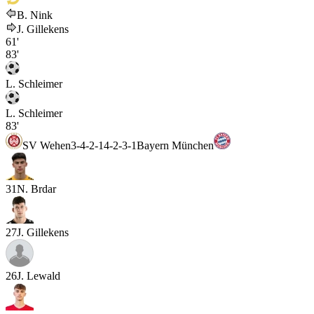
B. Nink
J. Gillekens
61'
83'
L. Schleimer
L. Schleimer
83'
SV Wehen
3-4-2-1
4-2-3-1
Bayern München
31
N. Brdar
27
J. Gillekens
26
J. Lewald