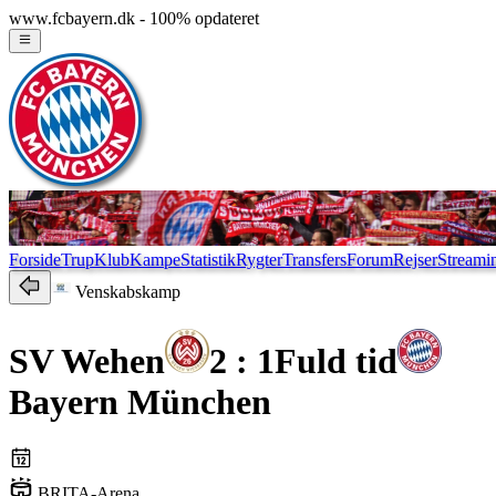
www.fcbayern.dk - 100% opdateret
Forside
Trup
Klub
Kampe
Statistik
Rygter
Transfers
Forum
Rejser
Streami
Venskabskamp
SV Wehen
2 : 1
Fuld tid
Bayern München
BRITA-Arena