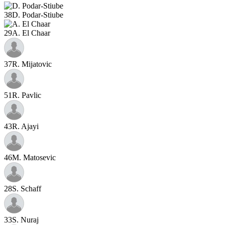
38
D. Podar-Stiube
29
A. El Chaar
37
R. Mijatovic
51
R. Pavlic
43
R. Ajayi
46
M. Matosevic
28
S. Schaff
33
S. Nuraj